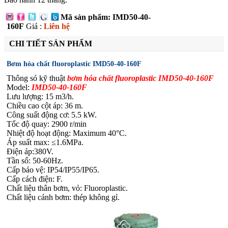
Mã sản phẩm: IMD50-40-
160F
Giá :
Liên hệ
CHI TIẾT SẢN PHẨM
Bơm hóa chất fluoroplastic IMD50-40-160F
Thông só kỹ thuật
bơm hóa chất fluoroplastic IMD50-40-160F
Model:
IMD50-40-160F
Lưu lượng: 15 m3/h.
Chiều cao cột áp: 36 m.
Công suất động cơ: 5.5 kW.
Tốc độ quay: 2900 r/min
Nhiệt độ hoạt động: Maximum 40°C.
Áp suất max: ≤1.6MPa.
Điện áp:380V.
Tần số: 50-60Hz.
Cấp bảo vệ: IP54/IP55/IP65.
Cấp cách điện: F.
Chất liệu thân bơm, vỏ: Fluoroplastic.
Chất liệu cánh bơm: thép không gỉ.