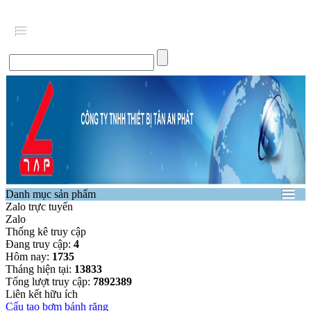
Danh mục sản phẩm
Zalo trực tuyến
Zalo
Thống kê truy cập
Đang truy cập:
4
Hôm nay:
1735
Tháng hiện tại:
13833
Tổng lượt truy cập:
7892389
Liên kết hữu ích
Cấu tạo bơm bánh răng