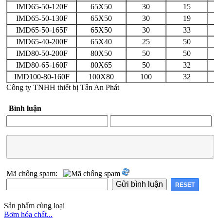
IMD65-50-120F
65X50
30
15
IMD65-50-130F
65X50
30
19
IMD65-50-165F
65X50
30
33
IMD65-40-200F
65X40
25
50
IMD80-50-200F
80X50
50
50
IMD80-65-160F
80X65
50
32
IMD100-80-160F
100X80
100
32
Công ty TNHH thiết bị Tân An Phát
Bình luận
Mã chống spam:
Sản phẩm cùng loại
Bơm hóa chất...