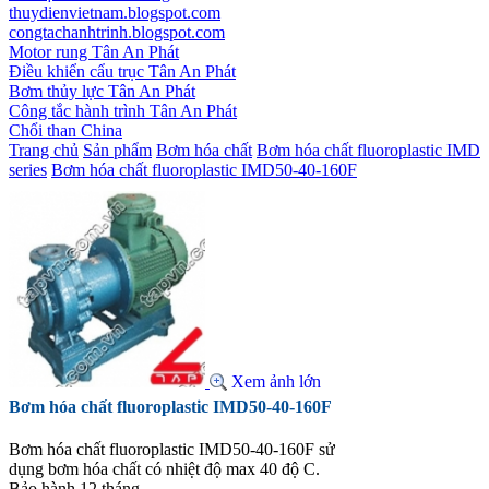
thuydienvietnam.blogspot.com
congtachanhtrinh.blogspot.com
Motor rung Tân An Phát
Điều khiển cẩu trục Tân An Phát
Bơm thủy lực Tân An Phát
Công tắc hành trình Tân An Phát
Chổi than China
Trang chủ
Sản phẩm
Bơm hóa chất
Bơm hóa chất fluoroplastic IMD
series
Bơm hóa chất fluoroplastic IMD50-40-160F
Xem ảnh lớn
Bơm hóa chất fluoroplastic IMD50-40-160F
Bơm hóa chất fluoroplastic IMD50-40-160F sử
dụng bơm hóa chất có nhiệt độ max 40 độ C.
Bảo hành 12 tháng.