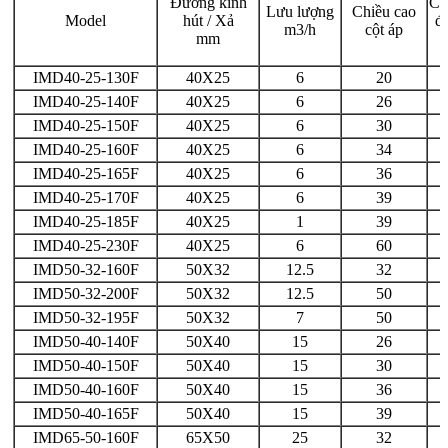
Đường kính
Cô
Lưu lượng
Chiều cao
Model
hút / Xả
đ
m3/h
cột áp
mm
IMD40-25-130F
40X25
6
20
IMD40-25-140F
40X25
6
26
IMD40-25-150F
40X25
6
30
IMD40-25-160F
40X25
6
34
IMD40-25-165F
40X25
6
36
IMD40-25-170F
40X25
6
39
IMD40-25-185F
40X25
1
39
IMD40-25-230F
40X25
6
60
IMD50-32-160F
50X32
12.5
32
IMD50-32-200F
50X32
12.5
50
IMD50-32-195F
50X32
7
50
IMD50-40-140F
50X40
15
26
IMD50-40-150F
50X40
15
30
IMD50-40-160F
50X40
15
36
IMD50-40-165F
50X40
15
39
IMD65-50-160F
65X50
25
32