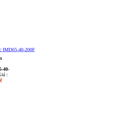
tic IMD65-40-200F
n
-40-
Giá :
ệ