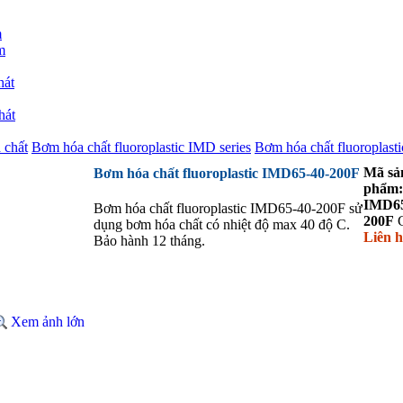
m
m
hát
hát
 chất
Bơm hóa chất fluoroplastic IMD series
Bơm hóa chất fluoroplas
Mã sả
Bơm hóa chất fluoroplastic IMD65-40-200F
phẩm:
IMD65
Bơm hóa chất fluoroplastic IMD65-40-200F sử
200F
dụng bơm hóa chất có nhiệt độ max 40 độ C.
Liên h
Bảo hành 12 tháng.
Xem ảnh lớn