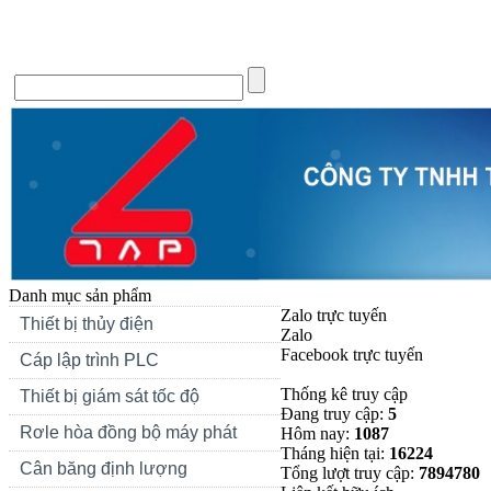
Trang chủ
Giới thiệu
Tin Tức
Liên hệ
Forum
Si
Danh mục sản phẩm
Zalo trực tuyến
Thiết bị thủy điện
Zalo
Facebook trực tuyến
Cáp lập trình PLC
Thống kê truy cập
Thiết bị giám sát tốc độ
Đang truy cập:
5
Rơle hòa đồng bộ máy phát
Hôm nay:
1087
Tháng hiện tại:
16224
Cân băng định lượng
Tổng lượt truy cập:
7894780