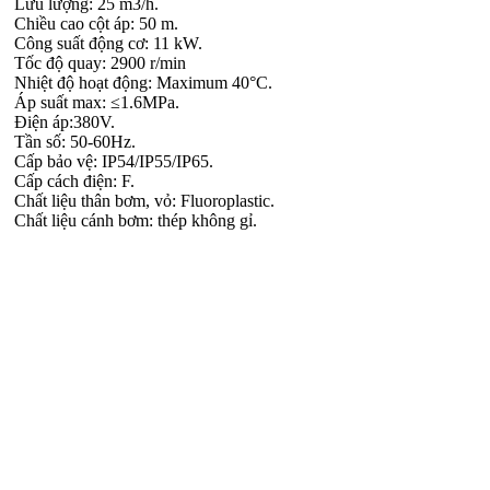
Lưu lượng: 25 m3/h.
Chiều cao cột áp: 50 m.
Công suất động cơ: 11 kW.
Tốc độ quay: 2900 r/min
Nhiệt độ hoạt động: Maximum 40°C.
Áp suất max: ≤1.6MPa.
Điện áp:380V.
Tần số: 50-60Hz.
Cấp bảo vệ: IP54/IP55/IP65.
Cấp cách điện: F.
Chất liệu thân bơm, vỏ: Fluoroplastic.
Chất liệu cánh bơm: thép không gỉ.