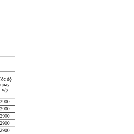
Tốc độ
quay
v/p
2900
2900
2900
2900
2900