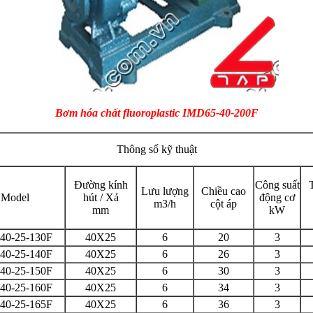
Bơm hóa chất fluoroplastic IMD65-40-200F
Thông số kỹ thuật
Đường kính
Công suất
Lưu lượng
Chiều cao
Model
hút / Xả
động cơ
m3/h
cột áp
mm
kW
40-25-130F
40X25
6
20
3
40-25-140F
40X25
6
26
3
40-25-150F
40X25
6
30
3
40-25-160F
40X25
6
34
3
40-25-165F
40X25
6
36
3