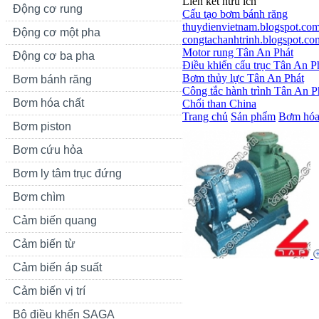
Liên kết hữu ích
Động cơ rung
Cấu tạo bơm bánh răng
thuydienvietnam.blogspot.co
Động cơ một pha
congtachanhtrinh.blogspot.co
Motor rung Tân An Phát
Động cơ ba pha
Điều khiển cẩu trục Tân An P
Bơm thủy lực Tân An Phát
Bơm bánh răng
Công tắc hành trình Tân An P
Bơm hóa chất
Chổi than China
Trang chủ
Sản phẩm
Bơm hóa
Bơm piston
Bơm cứu hỏa
Bơm ly tâm trục đứng
Bơm chìm
Cảm biến quang
Cảm biến từ
Cảm biến áp suất
Cảm biến vị trí
Bộ điều khển SAGA