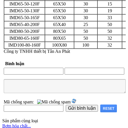
IMD65-50-120F
65X50
30
15
IMD65-50-130F
65X50
30
19
IMD65-50-165F
65X50
30
33
IMD65-40-200F
65X40
25
50
IMD80-50-200F
80X50
50
50
IMD80-65-160F
80X65
50
32
IMD100-80-160F
100X80
100
32
Công ty TNHH thiết bị Tân An Phát
Bình luận
Mã chống spam:
Sản phẩm cùng loại
Bơm hóa chất...