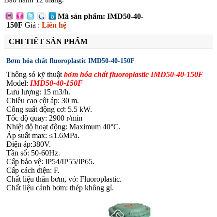
Mã sản phẩm: IMD50-40-
150F
Giá :
Liên hệ
CHI TIẾT SẢN PHẨM
Bơm hóa chất fluoroplastic IMD50-40-150F
Thông só kỹ thuật
bơm hóa chất fluoroplastic IMD50-40-150F
Model:
IMD50-40-150F
Lưu lượng: 15 m3/h.
Chiều cao cột áp: 30 m.
Công suất động cơ: 5.5 kW.
Tốc độ quay: 2900 r/min
Nhiệt độ hoạt động: Maximum 40°C.
Áp suất max: ≤1.6MPa.
Điện áp:380V.
Tần số: 50-60Hz.
Cấp bảo vệ: IP54/IP55/IP65.
Cấp cách điện: F.
Chất liệu thân bơm, vỏ: Fluoroplastic.
Chất liệu cánh bơm: thép không gỉ.