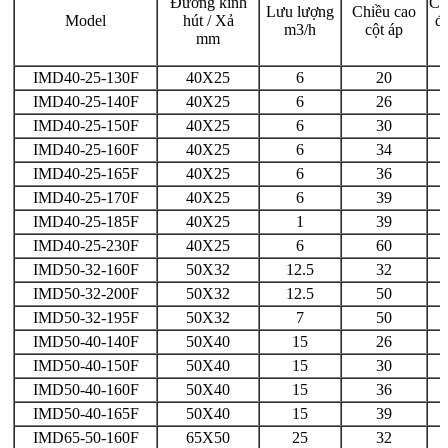
Đường kính
Cô
Lưu lượng
Chiều cao
Model
hút / Xả
đ
m3/h
cột áp
mm
IMD40-25-130F
40X25
6
20
IMD40-25-140F
40X25
6
26
IMD40-25-150F
40X25
6
30
IMD40-25-160F
40X25
6
34
IMD40-25-165F
40X25
6
36
IMD40-25-170F
40X25
6
39
IMD40-25-185F
40X25
1
39
IMD40-25-230F
40X25
6
60
IMD50-32-160F
50X32
12.5
32
IMD50-32-200F
50X32
12.5
50
IMD50-32-195F
50X32
7
50
IMD50-40-140F
50X40
15
26
IMD50-40-150F
50X40
15
30
IMD50-40-160F
50X40
15
36
IMD50-40-165F
50X40
15
39
IMD65-50-160F
65X50
25
32