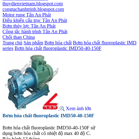
thuydienvietnam.blogspot.com
congtachanhtrinh.blogspot.com
Motor rung Tân An Phát
Điều khiển cẩu trục Tân An Phát
Bơm thủy lực Tân An Phát
Công tắc hành trình Tân An Phát
Chổi than China
Trang chủ
Sản phẩm
Bơm hóa chất
Bơm hóa chất fluoroplastic IMD
series
Bơm hóa chất fluoroplastic IMD50-40-150F
Xem ảnh lớn
Bơm hóa chất fluoroplastic IMD50-40-150F
Bơm hóa chất fluoroplastic IMD50-40-150F sử
dụng bơm hóa chất có nhiệt độ max 40 độ C.
Bảo hành 12 tháng.