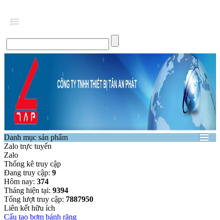
Danh mục sản phẩm
Zalo trực tuyến
Zalo
Thống kê truy cập
Đang truy cập:
9
Hôm nay:
374
Tháng hiện tại:
9394
Tổng lượt truy cập:
7887950
Liên kết hữu ích
Cấu tạo bơm bánh răng