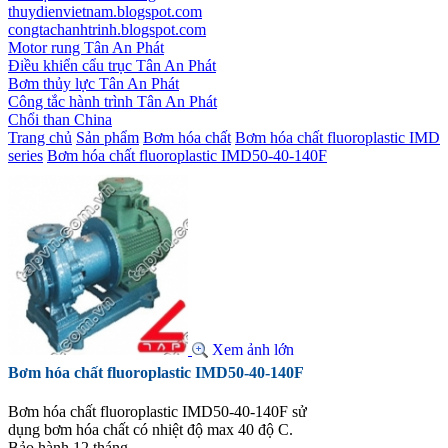
thuydienvietnam.blogspot.com
congtachanhtrinh.blogspot.com
Motor rung Tân An Phát
Điều khiển cẩu trục Tân An Phát
Bơm thủy lực Tân An Phát
Công tắc hành trình Tân An Phát
Chổi than China
Trang chủ
Sản phẩm
Bơm hóa chất
Bơm hóa chất fluoroplastic IMD
series
Bơm hóa chất fluoroplastic IMD50-40-140F
Xem ảnh lớn
Bơm hóa chất fluoroplastic IMD50-40-140F
Bơm hóa chất fluoroplastic IMD50-40-140F sử
dụng bơm hóa chất có nhiệt độ max 40 độ C.
Bảo hành 12 tháng.