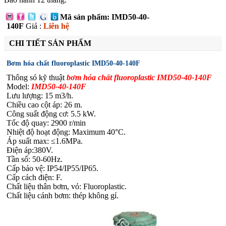
Mã sản phẩm: IMD50-40-
140F
Giá :
Liên hệ
CHI TIẾT SẢN PHẨM
Bơm hóa chất fluoroplastic IMD50-40-140F
Thông só kỹ thuật
bơm hóa chất fluoroplastic IMD50-40-140F
Model:
IMD50-40-140F
Lưu lượng: 15 m3/h.
Chiều cao cột áp: 26 m.
Công suất động cơ: 5.5 kW.
Tốc độ quay: 2900 r/min
Nhiệt độ hoạt động: Maximum 40°C.
Áp suất max: ≤1.6MPa.
Điện áp:380V.
Tần số: 50-60Hz.
Cấp bảo vệ: IP54/IP55/IP65.
Cấp cách điện: F.
Chất liệu thân bơm, vỏ: Fluoroplastic.
Chất liệu cánh bơm: thép không gỉ.