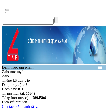
Danh mục sản phẩm
Zalo trực tuyến
Zalo
Thống kê truy cập
Đang truy cập:
6
Hôm nay:
811
Tháng hiện tại:
15948
Tổng lượt truy cập:
7894504
Liên kết hữu ích
Cấu tạo bơm bánh răng