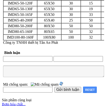
IMD65-50-120F
65X50
30
15
IMD65-50-130F
65X50
30
19
IMD65-50-165F
65X50
30
33
IMD65-40-200F
65X40
25
50
IMD80-50-200F
80X50
50
50
IMD80-65-160F
80X65
50
32
IMD100-80-160F
100X80
100
32
Công ty TNHH thiết bị Tân An Phát
Bình luận
Mã chống spam:
Sản phẩm cùng loại
Bơm hóa chất...