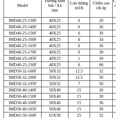
Đường kính
Cô
Lưu lượng
Chiều cao
Model
hút / Xả
đ
m3/h
cột áp
mm
IMD40-25-130F
40X25
6
20
IMD40-25-140F
40X25
6
26
IMD40-25-150F
40X25
6
30
IMD40-25-160F
40X25
6
34
IMD40-25-165F
40X25
6
36
IMD40-25-170F
40X25
6
39
IMD40-25-185F
40X25
1
39
IMD40-25-230F
40X25
6
60
IMD50-32-160F
50X32
12.5
32
IMD50-32-200F
50X32
12.5
50
IMD50-32-195F
50X32
7
50
IMD50-40-140F
50X40
15
26
IMD50-40-150F
50X40
15
30
IMD50-40-160F
50X40
15
36
IMD50-40-165F
50X40
15
39
IMD65-50-160F
65X50
25
32