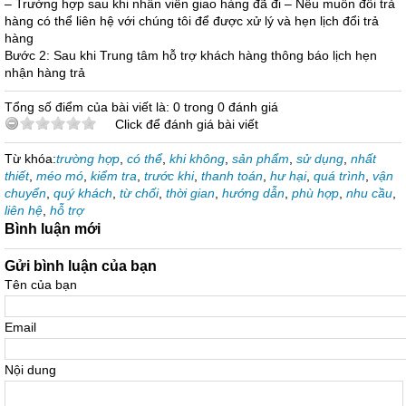
– Trường hợp sau khi nhân viên giao hàng đã đi – Nếu muốn đổi trả
hàng có thể liên hệ với chúng tôi để được xử lý và hẹn lịch đổi trả
hàng
Bước 2: Sau khi Trung tâm hỗ trợ khách hàng thông báo lịch hẹn
nhận hàng trả
Tổng số điểm của bài viết là: 0 trong 0 đánh giá
Click để đánh giá bài viết
Từ khóa:
trường hợp
,
có thể
,
khi không
,
sản phẩm
,
sử dụng
,
nhất
thiết
,
méo mó
,
kiểm tra
,
trước khi
,
thanh toán
,
hư hại
,
quá trình
,
vận
chuyển
,
quý khách
,
từ chối
,
thời gian
,
hướng dẫn
,
phù hợp
,
nhu cầu
,
liên hệ
,
hỗ trợ
Bình luận mới
Gửi bình luận của bạn
Tên của bạn
Email
Nội dung