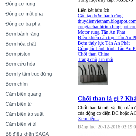
Động cơ rung
Liên kết hữu ích
Động cơ một pha
Cấu tạo bơm bánh răng
thuydienvietnam.blogspot.co
Động cơ ba pha
congtachanhtrinh.blogspot.co
Motor rung Tân An Phát
Bơm bánh răng
Điều khiển cẩu trục Tân An P
Bơm thủy lực Tân An Phát
Bơm hóa chất
Công tắc hành trình Tân An P
Bơm piston
Chổi than China
Trang chủ
Tin mới
Bơm cứu hỏa
Bơm ly tâm trục đứng
Bơm chìm
Cảm biến quang
Chổi than là gì ? Kh
Cảm biến từ
Chổi than là một vật liệu dẫn 
của động cơ điện DC hoặc AC
Cảm biến áp suất
Xem tiếp...
Cảm biến vị trí
Đăng lúc: 20-12-2016 03:19:0
Bộ điều khển SAGA