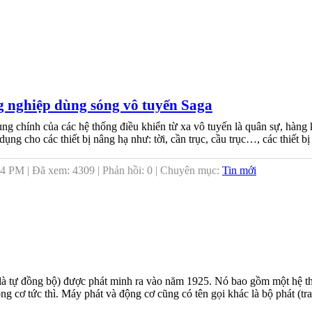
g nghiệp dùng sóng vô tuyến Saga
ng chính của các hệ thống điều khiển từ xa vô tuyến là quân sự, hàng
ụng cho các thiết bị nâng hạ như: tời, cần trục, cầu trục…, các thiết bị
4 PM | Đã xem: 4309 | Phản hồi: 0 | Chuyên mục:
Tin mới
hĩa là tự đồng bộ) được phát minh ra vào năm 1925. Nó bao gồm một hệ 
 cơ tức thì. Máy phát và động cơ cũng có tên gọi khác là bộ phát (tran