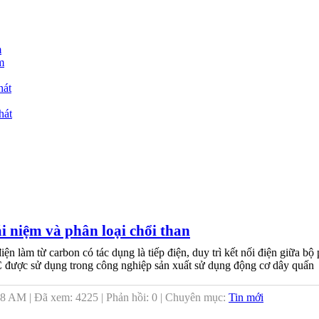
m
m
hát
hát
ái niệm và phân loại chổi than
điện làm từ carbon có tác dụng là tiếp điện, duy trì kết nối điện giữa 
 được sử dụng trong công nghiệp sản xuất sử dụng động cơ dây quấn
8 AM | Đã xem: 4225 | Phản hồi: 0 | Chuyên mục:
Tin mới