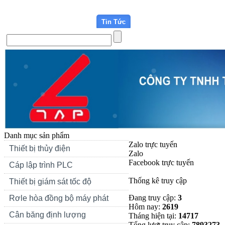
Trang chủ
Giới thiệu
Tin Tức
Liên hệ
Forum
Si
Danh mục sản phẩm
Zalo trực tuyến
Thiết bị thủy điện
Zalo
Facebook trực tuyến
Cáp lập trình PLC
Thống kê truy cập
Thiết bị giám sát tốc độ
Đang truy cập:
3
Rơle hòa đồng bộ máy phát
Hôm nay:
2619
Cân băng định lượng
Tháng hiện tại:
14717
Tổng lượt truy cập:
7893273