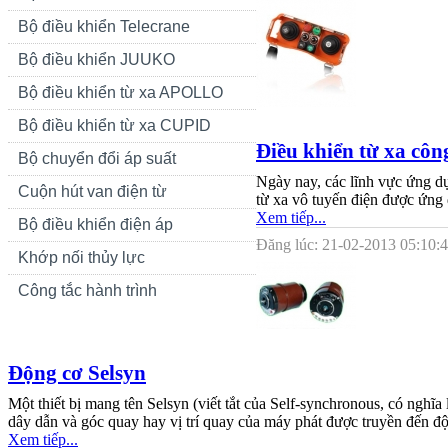
Bộ điều khiển Telecrane
Bộ điều khiển JUUKO
Bộ điều khiển từ xa APOLLO
Bộ điều khiển từ xa CUPID
Điều khiển từ xa côn
Bộ chuyển đổi áp suất
Ngày nay, các lĩnh vực ứng dụ
Cuộn hút van điện từ
từ xa vô tuyến điện được ứng d
Xem tiếp...
Bộ điều khiển điện áp
Đăng lúc: 21-02-2013 05:10:4
Khớp nối thủy lực
Công tắc hành trình
Động cơ Selsyn
Một thiết bị mang tên Selsyn (viết tắt của Self-synchronous, có ng
dây dẫn và góc quay hay vị trí quay của máy phát được truyền đến động
Xem tiếp...