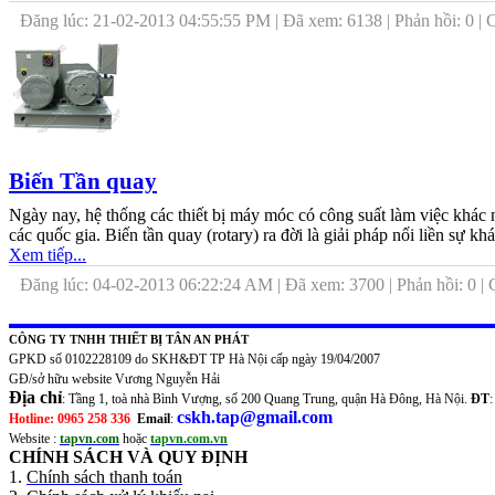
Đăng lúc: 21-02-2013 04:55:55 PM | Đã xem: 6138 | Phản hồi: 0 |
Biến Tần quay
Ngày nay, hệ thống các thiết bị máy móc có công suất làm việc khác n
các quốc gia. Biến tần quay (rotary) ra đời là giải pháp nối liền sự khá
Xem tiếp...
Đăng lúc: 04-02-2013 06:22:24 AM | Đã xem: 3700 | Phản hồi: 0 
CÔNG TY TNHH THIẾT BỊ TÂN AN PHÁT
GPKD số 0102228109 do SKH&ĐT TP Hà Nội cấp ngày 19/04/2007
GĐ/sở hữu website Vương Nguyễn Hải
Địa chỉ
: Tầng 1, toà nhà Bình Vượng, số 200 Quang Trung, quận Hà Đông, Hà Nội.
ĐT
cskh.tap@gmail.com
Hotline: 0965 258 336
Email
:
Website :
tapvn.com
hoặc
tapvn.com.vn
CHÍNH SÁCH VÀ QUY ĐỊNH
1.
Chính sách thanh toán