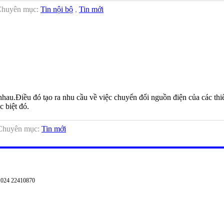
 Chuyên mục:
Tin nội bộ
,
Tin mới
hau.Điều đó tạo ra nhu cầu về việc chuyển đổi nguồn điện của các thiết
c biệt đó.
| Chuyên mục:
Tin mới
: 024 22410870