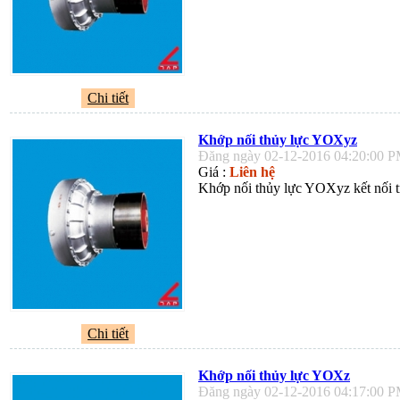
Chi tiết
Khớp nối thủy lực YOXyz
Đăng ngày 02-12-2016 04:20:00 
Giá :
Liên hệ
Khớp nối thủy lực YOXyz kết nối tr
Chi tiết
Khớp nối thủy lực YOXz
Đăng ngày 02-12-2016 04:17:00 