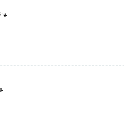
áng.
g.