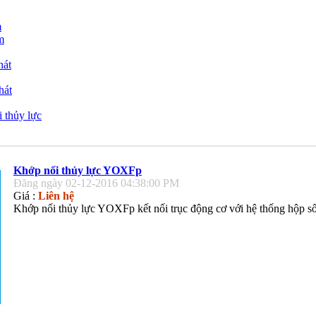
m
m
hát
hát
 thủy lực
Khớp nối thủy lực YOXFp
Đăng ngày 02-12-2016 04:38:00 PM
Giá :
Liên hệ
Khớp nối thủy lực YOXFp kết nối trục động cơ với hệ thống hộp số