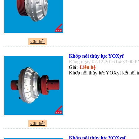
Chi tiết
Khớp nối thủy lực YOXyf
Đăng ngày 02-12-2016 04:33:00 
Giá :
Liên hệ
Khớp nối thủy lực YOXyf kết nối tr
Chi tiết
Khớp nối thủy lực YOXysf