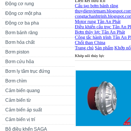
Liên kết hữu ích
Động cơ rung
Cấu tạo bơm bánh răng
thuydienvietnam.blogspot.co
Động cơ một pha
congtachanhtrinh.blogspot.co
Motor rung Tân An Phát
Động cơ ba pha
Điều khiển cẩu trục Tân An P
Bơm thủy lực Tân An Phát
Bơm bánh răng
Công tắc hành trình Tân An P
Bơm hóa chất
Chổi than China
Trang chủ
Sản phẩm
Khớp nối
Bơm piston
Khớp nối thủy lực
Bơm cứu hỏa
Bơm ly tâm trục đứng
Bơm chìm
Cảm biến quang
Cảm biến từ
Cảm biến áp suất
Cảm biến vị trí
Bộ điều khển SAGA