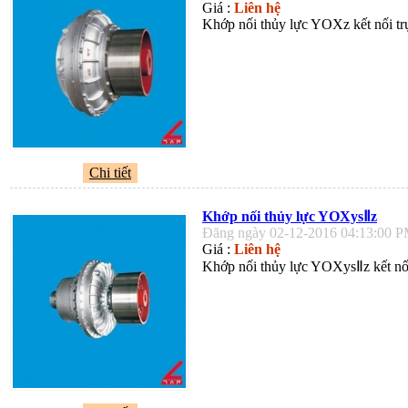
Giá :
Liên hệ
Khớp nối thủy lực YOXz kết nối trụ
Chi tiết
Khớp nối thủy lực YOXysⅡz
Đăng ngày 02-12-2016 04:13:00 
Giá :
Liên hệ
Khớp nối thủy lực YOXysⅡz kết nối 