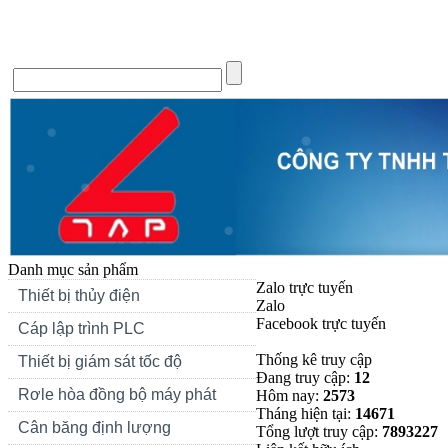
Trang chủ
Giới thiệu
Tin Tức
Liên hệ
Forum
Si
Danh mục sản phẩm
Zalo trực tuyến
Thiết bị thủy điện
Zalo
Facebook trực tuyến
Cáp lập trình PLC
Thống kê truy cập
Thiết bị giám sát tốc độ
Đang truy cập:
12
Rơle hòa đồng bộ máy phát
Hôm nay:
2573
Tháng hiện tại:
14671
Cân băng định lượng
Tổng lượt truy cập:
7893227