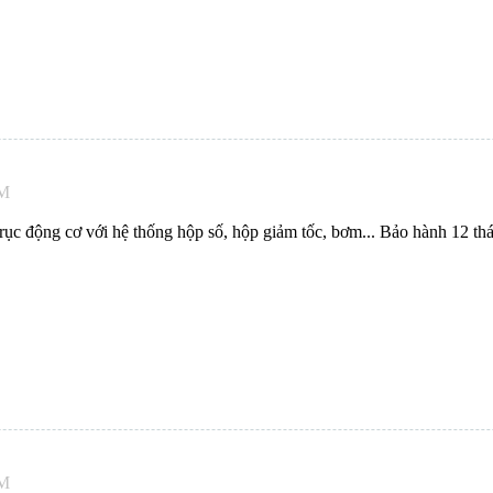
PM
ục động cơ với hệ thống hộp số, hộp giảm tốc, bơm... Bảo hành 12 th
PM