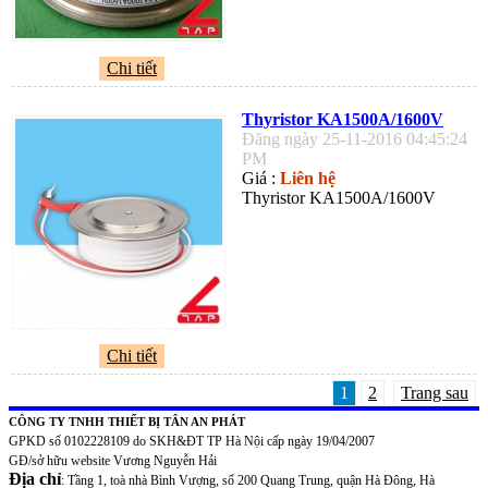
Chi tiết
Thyristor KA1500A/1600V
Đăng ngày 25-11-2016 04:45:24
PM
Giá :
Liên hệ
Thyristor KA1500A/1600V
Chi tiết
1
2
Trang sau
CÔNG TY TNHH THIẾT BỊ TÂN AN PHÁT
GPKD số 0102228109 do SKH&ĐT TP Hà Nội cấp ngày 19/04/2007
GĐ/sở hữu website Vương Nguyễn Hải
Địa chỉ
: Tầng 1, toà nhà Bình Vượng, số 200 Quang Trung, quận Hà Đông, Hà