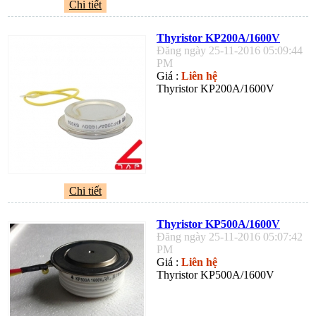
Chi tiết
Thyristor KP200A/1600V
Đăng ngày 25-11-2016 05:09:44
PM
Giá :
Liên hệ
Thyristor KP200A/1600V
Chi tiết
Thyristor KP500A/1600V
Đăng ngày 25-11-2016 05:07:42
PM
Giá :
Liên hệ
Thyristor KP500A/1600V