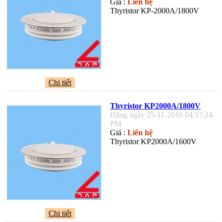
Giá :
Liên hệ
Thyristor KP-2000A/1800V
Chi tiết
Thyristor KP2000A/1800V
Đăng ngày 25-11-2016 04:57:24
PM
Giá :
Liên hệ
Thyristor KP2000A/1600V
Chi tiết