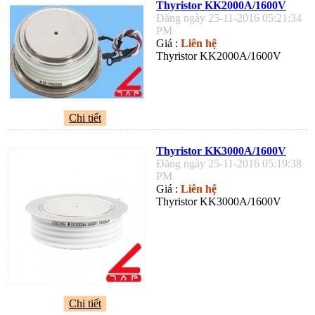
Thyristor KK2000A/1600V
Đăng ngày 25-11-2016 05:21:34
PM
Giá :
Liên hệ
Thyristor KK2000A/1600V
Chi tiết
Thyristor KK3000A/1600V
Đăng ngày 25-11-2016 05:19:38
PM
Giá :
Liên hệ
Thyristor KK3000A/1600V
Chi tiết