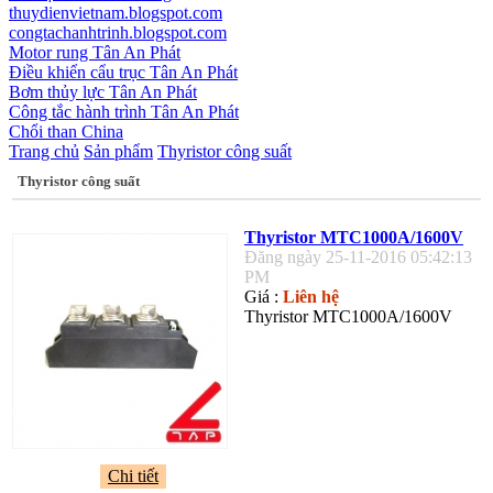
thuydienvietnam.blogspot.com
congtachanhtrinh.blogspot.com
Motor rung Tân An Phát
Điều khiển cẩu trục Tân An Phát
Bơm thủy lực Tân An Phát
Công tắc hành trình Tân An Phát
Chổi than China
Trang chủ
Sản phẩm
Thyristor công suất
Thyristor công suất
Thyristor MTC1000A/1600V
Đăng ngày 25-11-2016 05:42:13
PM
Giá :
Liên hệ
Thyristor MTC1000A/1600V
Chi tiết