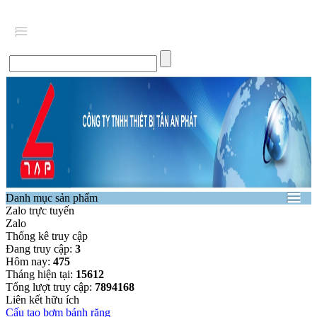
Danh mục sản phẩm
Zalo trực tuyến
Zalo
Thống kê truy cập
Đang truy cập:
3
Hôm nay:
475
Tháng hiện tại:
15612
Tổng lượt truy cập:
7894168
Liên kết hữu ích
Cấu tạo bơm bánh răng