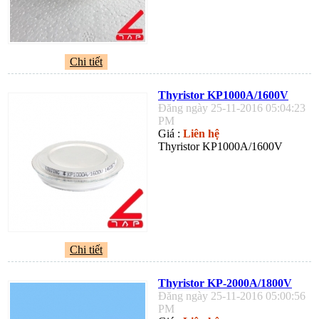
Chi tiết
Thyristor KP1000A/1600V
Đăng ngày 25-11-2016 05:04:23
PM
Giá :
Liên hệ
Thyristor KP1000A/1600V
Chi tiết
Thyristor KP-2000A/1800V
Đăng ngày 25-11-2016 05:00:56
PM