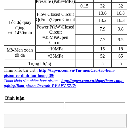
Pressure (Pabs=MPa)
0.15
32
32
13.6
16.8
Flow Closed Circuit
Q(l/min)Open Circuit
13.2
16.3
Tốc độ quay
Power P(kW)Closed
động
7.9
9.8
Circuit
cơ=1450/min
=35MPaOpen
7.7
9.5
Circuit
=10MPa
15
18
Mô-Men xoắn
tối đa
=35MPa
52
65
Trọng lượng
5
5
Tham khảo bài viết :
http://tapvn.com.vn/Tin-moi/Cau-tao-bom-
piston-co-dinh-luu-luong-39/
Tham khảo sản phẩm bơm piston :
http://tapvn.com.vn/shops/bom-cong-
nghiep/Bom-piston-Rexroth-PV-SPV-5717/
Bình luận