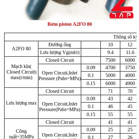
Bơm piston A2FO 80
Thông số kỹ
Đường ống
10
12
A2FO 80
Lưu lượng Vg(ml/r)
9.4
11.6
Closed Circuit
7500
6000
Mạch kín(
0.09
4700
3750
Closed Circuit)
Open Circuit,Inlet
0.1
5000
4000
max(r/min)
Pressure (Pabs=MPa)
0.15
6000
4900
Closed Circuit
71
70
0.09
43
42
Lưu lượng max
Open Circuit,Inlet
0.1
46
45
Pressure(Pabs=MPa)
0.15
55
55
Closed Circuit
41
41
0.09
25
25
Công
Open Circuit,Inlet
suất=35MPa
0.1
27
26