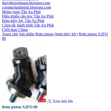
thuydienvietnam.blogspot.com
congtachanhtrinh.blogspot.com
Motor rung Tân An Phát
Điều khiển cẩu trục Tân An Phát
Bơm thủy lực Tân An Phát
Công tắc hành trình Tân An Phát
Chổi than China
Trang chủ
Sản phẩm
Bơm piston (bơm thủy lực)
Bơm piston A2FO
80
Xem ảnh lớn
Bơm piston A2FO 80