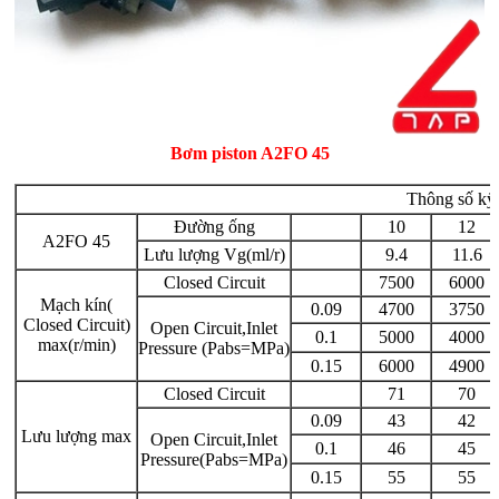
Bơm piston A2FO 45
Thông số kỹ
Đường ống
10
12
A2FO 45
Lưu lượng Vg(ml/r)
9.4
11.6
Closed Circuit
7500
6000
Mạch kín(
0.09
4700
3750
Closed Circuit)
Open Circuit,Inlet
0.1
5000
4000
max(r/min)
Pressure (Pabs=MPa)
0.15
6000
4900
Closed Circuit
71
70
0.09
43
42
Lưu lượng max
Open Circuit,Inlet
0.1
46
45
Pressure(Pabs=MPa)
0.15
55
55