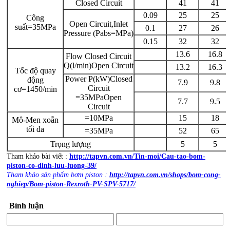
Closed Circuit
41
41
0.09
25
25
Công
Open Circuit,Inlet
suất=35MPa
0.1
27
26
Pressure (Pabs=MPa)
0.15
32
32
13.6
16.8
Flow Closed Circuit
Q(l/min)Open Circuit
13.2
16.3
Tốc độ quay
Power P(kW)Closed
động
7.9
9.8
Circuit
cơ=1450/min
=35MPaOpen
7.7
9.5
Circuit
=10MPa
15
18
Mô-Men xoắn
tối đa
=35MPa
52
65
Trọng lượng
5
5
Tham khảo bài viết :
http://tapvn.com.vn/Tin-moi/Cau-tao-bom-
piston-co-dinh-luu-luong-39/
Tham khảo sản phẩm bơm piston :
http://tapvn.com.vn/shops/bom-cong-
nghiep/Bom-piston-Rexroth-PV-SPV-5717/
Bình luận