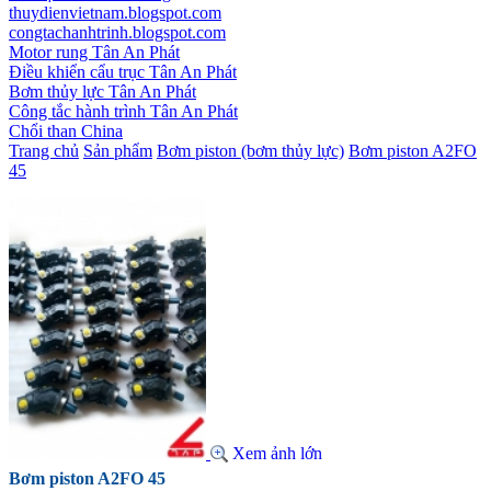
thuydienvietnam.blogspot.com
congtachanhtrinh.blogspot.com
Motor rung Tân An Phát
Điều khiển cẩu trục Tân An Phát
Bơm thủy lực Tân An Phát
Công tắc hành trình Tân An Phát
Chổi than China
Trang chủ
Sản phẩm
Bơm piston (bơm thủy lực)
Bơm piston A2FO
45
Xem ảnh lớn
Bơm piston A2FO 45