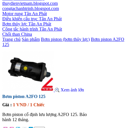
thuydienvietnam.blogspot.com
congtachanhtrinh.blogspot.com
Motor rung Tân An Phát
Điều khiển cẩu trục Tân An Phát
Bơm thủy lực Tân An Phát
Công tắc hành trình Tân An Phát
Chổi than China
Trang chủ
Sản phẩm
Bơm piston (bơm thủy lực)
Bơm piston A2FO
125
Xem ảnh lớn
Bơm piston A2FO 125
Giá :
1 VND / 1 Chiếc
Bơm piston cố định lưu lượng A2FO 125. Bảo
hành 12 tháng.