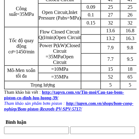
0.09
25
25
Công
Open Circuit,Inlet
suất=35MPa
0.1
27
26
Pressure (Pabs=MPa)
0.15
32
32
13.6
16.8
Flow Closed Circuit
Q(l/min)Open Circuit
13.2
16.3
Tốc độ quay
Power P(kW)Closed
động
7.9
9.8
Circuit
cơ=1450/min
=35MPaOpen
7.7
9.5
Circuit
=10MPa
15
18
Mô-Men xoắn
tối đa
=35MPa
52
65
Trọng lượng
5
5
Tham khảo bài viết :
http://tapvn.com.vn/Tin-moi/Cau-tao-bom-
piston-co-dinh-luu-luong-39/
Tham khảo sản phẩm bơm piston :
http://tapvn.com.vn/shops/bom-cong-
nghiep/Bom-piston-Rexroth-PV-SPV-5717/
Bình luận