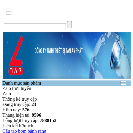
Danh mục sản phẩm
Zalo trực tuyến
Zalo
Thống kê truy cập
Đang truy cập:
23
Hôm nay:
576
Tháng hiện tại:
9596
Tổng lượt truy cập:
7888152
Liên kết hữu ích
Cấu tạo bơm bánh răng