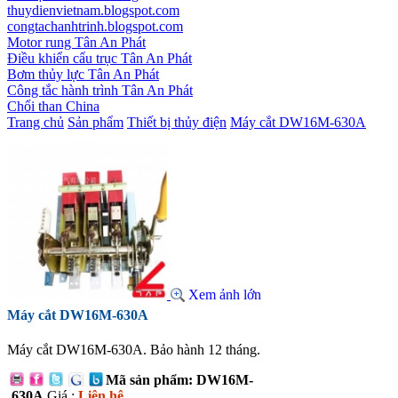
thuydienvietnam.blogspot.com
congtachanhtrinh.blogspot.com
Motor rung Tân An Phát
Điều khiển cẩu trục Tân An Phát
Bơm thủy lực Tân An Phát
Công tắc hành trình Tân An Phát
Chổi than China
Trang chủ
Sản phẩm
Thiết bị thủy điện
Máy cắt DW16M-630A
Xem ảnh lớn
Máy cắt DW16M-630A
Máy cắt DW16M-630A. Bảo hành 12 tháng.
Mã sản phẩm: DW16M-
630A
Giá :
Liên hệ