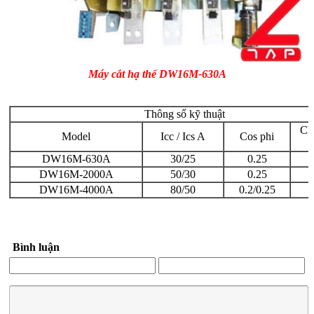
Máy cắt hạ thế DW16M-630A
Thông số kỹ thuật
Ch
Model
Icc / Ics A
Cos phi
DW16M-630A
30/25
0.25
DW16M-2000A
50/30
0.25
DW16M-4000A
80/50
0.2/0.25
Bình luận