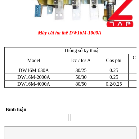
Máy cắt hạ thế DW16M-1000A
Thông số kỹ thuật
Ch
Model
Icc / Ics A
Cos phi
DW16M-630A
30/25
0.25
DW16M-2000A
50/30
0.25
DW16M-4000A
80/50
0.2/0.25
Bình luận