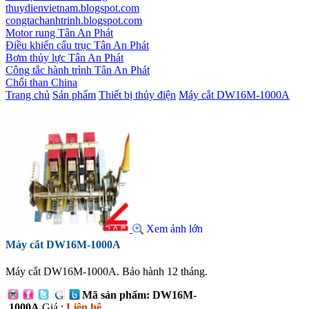
thuydienvietnam.blogspot.com
congtachanhtrinh.blogspot.com
Motor rung Tân An Phát
Điều khiển cẩu trục Tân An Phát
Bơm thủy lực Tân An Phát
Công tắc hành trình Tân An Phát
Chổi than China
Trang chủ
Sản phẩm
Thiết bị thủy điện
Máy cắt DW16M-1000A
Xem ảnh lớn
Máy cắt DW16M-1000A
Máy cắt DW16M-1000A. Bảo hành 12 tháng.
Mã sản phẩm: DW16M-
1000A
Giá :
Liên hệ