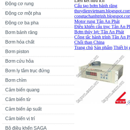
Liên kết hữu ích
Động cơ rung
Cấu tạo bơm bánh răng
thuydienvietnam.blogspot.co
Động cơ một pha
congtachanhtrinh.blogspot.co
Motor rung Tân An Phát
Động cơ ba pha
Điều khiển cẩu trục Tân An P
Bơm thủy lực Tân An Phát
Bơm bánh răng
Công tắc hành trình Tân An P
Bơm hóa chất
Chổi than China
Trang chủ
Sản phẩm
Thiết bị 
Bơm piston
Bơm cứu hỏa
Bơm ly tâm trục đứng
Bơm chìm
Cảm biến quang
Cảm biến từ
Cảm biến áp suất
Cảm biến vị trí
Bộ điều khển SAGA