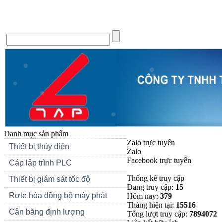
Trang chủ
Giới thiệu
Tin Tức
Liên hệ
Forum
Si
Danh mục sản phẩm
Zalo trực tuyến
Thiết bị thủy điện
Zalo
Facebook trực tuyến
Cáp lập trình PLC
Thống kê truy cập
Thiết bị giám sát tốc độ
Đang truy cập:
15
Rơle hòa đồng bộ máy phát
Hôm nay:
379
Tháng hiện tại:
15516
Cân băng định lượng
Tổng lượt truy cập:
7894072