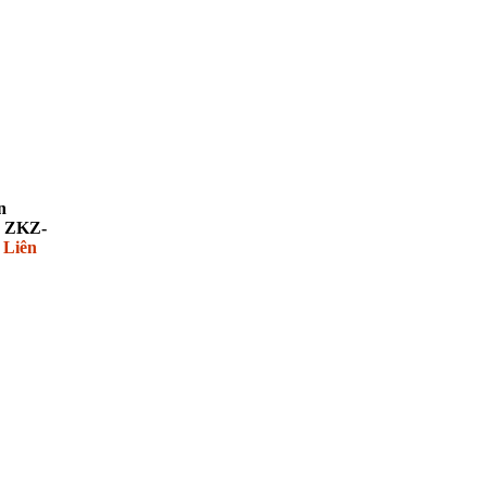
n
 ZKZ-
:
Liên