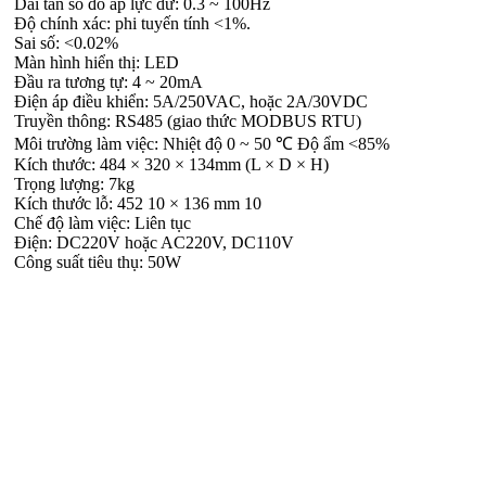
Dải tần số đo áp lực dư: 0.3 ~ 100Hz
Độ chính xác: phi tuyến tính <1%.
Sai số: <0.02%
Màn hình hiển thị: LED
Đầu ra tương tự: 4 ~ 20mA
Điện áp điều khiển: 5A/250VAC, hoặc 2A/30VDC
Truyền thông: RS485 (giao thức MODBUS RTU)
Môi trường làm việc: Nhiệt độ 0 ~ 50 ℃ Độ ẩm <85%
Kích thước: 484 × 320 × 134mm (L × D × H)
Trọng lượng: 7kg
Kích thước lỗ: 452 10 × 136 mm 10
Chế độ làm việc: Liên tục
Điện: DC220V hoặc AC220V, DC110V
Công suất tiêu thụ: 50W