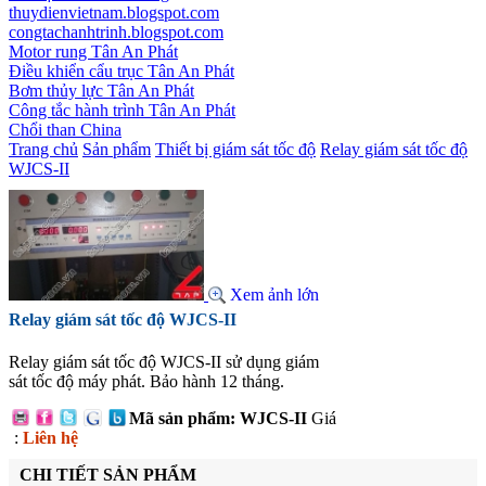
thuydienvietnam.blogspot.com
congtachanhtrinh.blogspot.com
Motor rung Tân An Phát
Điều khiển cẩu trục Tân An Phát
Bơm thủy lực Tân An Phát
Công tắc hành trình Tân An Phát
Chổi than China
Trang chủ
Sản phẩm
Thiết bị giám sát tốc độ
Relay giám sát tốc độ
WJCS-II
Xem ảnh lớn
Relay giám sát tốc độ WJCS-II
Relay giám sát tốc độ WJCS-II sử dụng giám
sát tốc độ máy phát. Bảo hành 12 tháng.
Mã sản phẩm: WJCS-II
Giá
:
Liên hệ
CHI TIẾT SẢN PHẨM