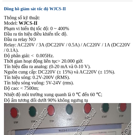
Đồng hồ giám sát tốc độ WJCS-II
Thông số kỹ thuật:
Model:
WJCS-II
Phạm vi hiển thị tốc độ: 0 ~ 400%
Đầu ra tín hiệu điều khiển tốc độ.
Đầu ra relay NO
Relay: AC220V / 3A (DC220V / 0.5A) / AC220V / 1A (DC220V
/ 0.1A).
Độ phân giải: < 0.005Hz.
Thời gian hoạt động liên tục> 20.000 giờ.
Tín hiệu đầu ra analog: (0-20 mA và 0-10 V).
Nguồn cung cấp: DC220V (± 15%) và AC220V (± 15%).
Tín hiệu sóng: 0.2V-200V (RMS).
Tín hiệu sóng vuông: 5V-24V (rms).
Độ cao: < 7500m;
Nhiệt độ môi trường xung quanh là 0 ℃ đến 60 ℃;
Độ ẩm tương đối dưới 90% không ngưng tụ