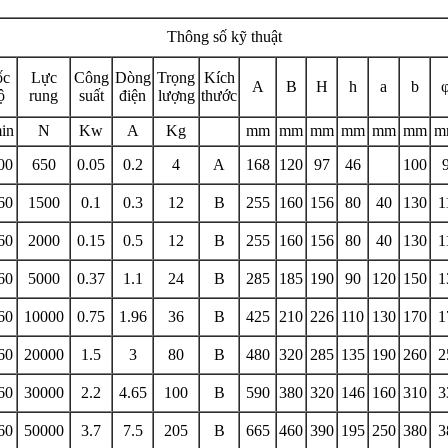
Thông số kỹ thuật
ốc
Lực
Công
Dòng
Trọng
Kích
A
B
H
h
a
b
ộ
rung
suất
điện
lượng
thước
min
N
Kw
A
Kg
mm
mm
mm
mm
mm
mm
m
00
650
0.05
0.2
4
A
168
120
97
46
100
60
1500
0.1
0.3
12
B
255
160
156
80
40
130
1
60
2000
0.15
0.5
12
B
255
160
156
80
40
130
1
60
5000
0.37
1.1
24
B
285
185
190
90
120
150
1
60
10000
0.75
1.96
36
B
425
210
226
110
130
170
1
60
20000
1.5
3
80
B
480
320
285
135
190
260
2
60
30000
2.2
4.65
100
B
590
380
320
146
160
310
3
60
50000
3.7
7.5
205
B
665
460
390
195
250
380
3