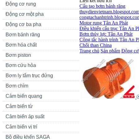
Liên kết hữu ích
Động cơ rung
Cấu tạo bơm bánh răng
thuydienvietnam.blogspot.co
Động cơ một pha
congtachanhtrinh.blogspot.co
Motor rung Tân An Phát
Động cơ ba pha
Điều khiển cẩu trục Tân An P
Bơm thủy lực Tân An Phát
Bơm bánh răng
Công tắc hành trình Tân An P
Bơm hóa chất
Chổi than China
Trang chủ
Sản phẩm
Động cơ 
Bơm piston
Bơm cứu hỏa
Bơm ly tâm trục đứng
Bơm chìm
Cảm biến quang
Cảm biến từ
Cảm biến áp suất
Cảm biến vị trí
Bộ điều khển SAGA