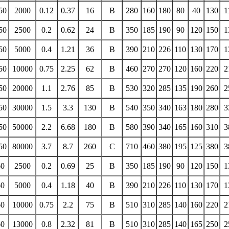
50
2000
0.12
0.37
16
B
280
160
180
80
40
130
1
50
2500
0.2
0.62
24
B
350
185
190
90
120
150
1
50
5000
0.4
1.21
36
B
390
210
226
110
130
170
1
50
10000
0.75
2.25
62
B
460
270
270
120
160
220
2
50
20000
1.1
2.76
85
B
530
320
285
135
190
260
2
50
30000
1.5
3.3
130
B
540
350
340
163
180
280
3
50
50000
2.2
6.68
180
B
580
390
340
165
160
310
3
50
80000
3.7
8.7
260
C
710
460
380
195
125
380
3
60
2500
0.2
0.69
25
B
350
185
190
90
120
150
1
60
5000
0.4
1.18
40
B
390
210
226
110
130
170
1
60
10000
0.75
2.2
75
B
510
310
285
140
160
220
2
60
13000
0.8
2.32
81
B
510
310
285
140
165
250
2