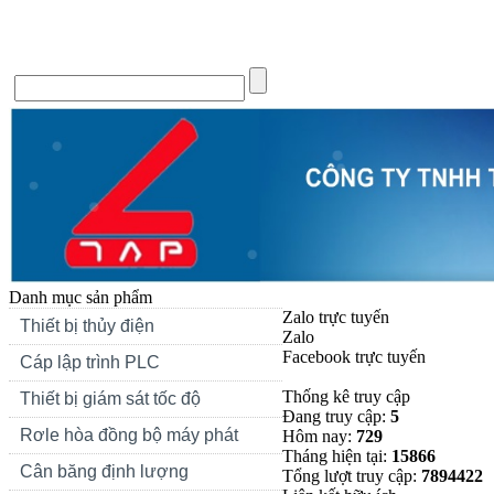
Trang chủ
Giới thiệu
Tin Tức
Liên hệ
Forum
Si
Danh mục sản phẩm
Zalo trực tuyến
Thiết bị thủy điện
Zalo
Facebook trực tuyến
Cáp lập trình PLC
Thống kê truy cập
Thiết bị giám sát tốc độ
Đang truy cập:
5
Rơle hòa đồng bộ máy phát
Hôm nay:
729
Tháng hiện tại:
15866
Cân băng định lượng
Tổng lượt truy cập:
7894422