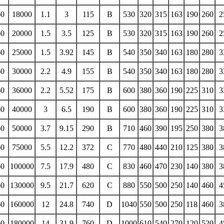
60
18000
1.1
3
115
B
530
320
315
163
190
260
2
60
20000
1.5
3.5
125
B
530
320
315
163
190
260
2
60
25000
1.5
3.92
145
B
540
350
340
163
180
280
3
60
30000
2.2
4.9
155
B
540
350
340
163
180
280
3
60
36000
2.2
5.52
175
B
600
380
360
190
225
310
3
60
40000
3
6.5
190
B
600
380
360
190
225
310
3
60
50000
3.7
9.15
290
B
710
460
390
195
250
380
3
60
75000
5.5
12.2
372
C
770
480
440
210
125
380
3
60
100000
7.5
17.9
480
C
830
460
470
230
140
380
3
60
130000
9.5
21.7
620
C
880
550
500
250
140
460
4
60
160000
12
24.8
740
D
1040
550
500
250
118
460
3
60
180000
14
31.9
760
D
1000
610
540
270
120
520
4