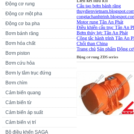
Liên kết hữu ích
Động cơ rung
Cấu tạo bơm bánh răng
thuydienvietnam.blogspot.co
Động cơ một pha
congtachanhtrinh.blogspot.co
Motor rung Tân An Phát
Động cơ ba pha
Điều khiển cẩu trục Tân An P
Bơm thủy lực Tân An Phát
Bơm bánh răng
Công tắc hành trình Tân An P
Bơm hóa chất
Chổi than China
Trang chủ
Sản phẩm
Động cơ 
Bơm piston
Động cơ rung ZDS series
Bơm cứu hỏa
Bơm ly tâm trục đứng
Bơm chìm
Cảm biến quang
Cảm biến từ
Cảm biến áp suất
Cảm biến vị trí
Bộ điều khển SAGA