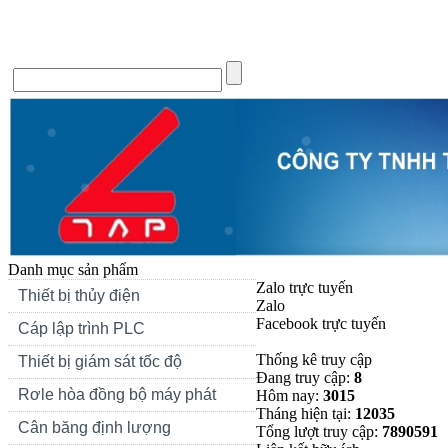
Trang chủ
Giới thiệu
Tin Tức
Liên hệ
Forum
Si
Danh mục sản phẩm
Zalo trực tuyến
Thiết bị thủy điện
Zalo
Facebook trực tuyến
Cáp lập trình PLC
Thống kê truy cập
Thiết bị giám sát tốc độ
Đang truy cập:
8
Rơle hòa đồng bộ máy phát
Hôm nay:
3015
Tháng hiện tại:
12035
Cân băng định lượng
Tổng lượt truy cập:
7890591