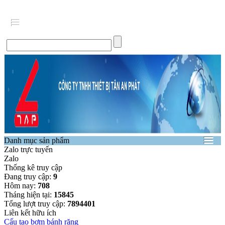
Danh mục sản phẩm
Zalo trực tuyến
Zalo
Thống kê truy cập
Đang truy cập:
9
Hôm nay:
708
Tháng hiện tại:
15845
Tổng lượt truy cập:
7894401
Liên kết hữu ích
Cấu tạo bơm bánh răng