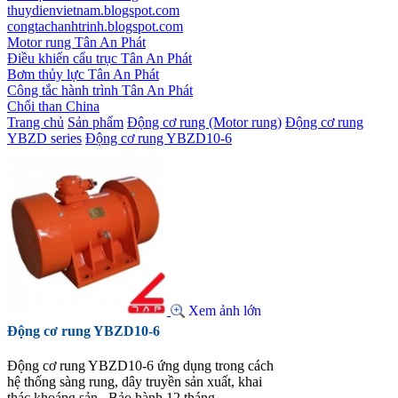
thuydienvietnam.blogspot.com
congtachanhtrinh.blogspot.com
Motor rung Tân An Phát
Điều khiển cẩu trục Tân An Phát
Bơm thủy lực Tân An Phát
Công tắc hành trình Tân An Phát
Chổi than China
Trang chủ
Sản phẩm
Động cơ rung (Motor rung)
Động cơ rung
YBZD series
Động cơ rung YBZD10-6
Xem ảnh lớn
Động cơ rung YBZD10-6
Động cơ rung YBZD10-6 ứng dụng trong cách
hệ thống sàng rung, dây truyền sản xuất, khai
thác khoáng sản...Bảo hành 12 tháng.