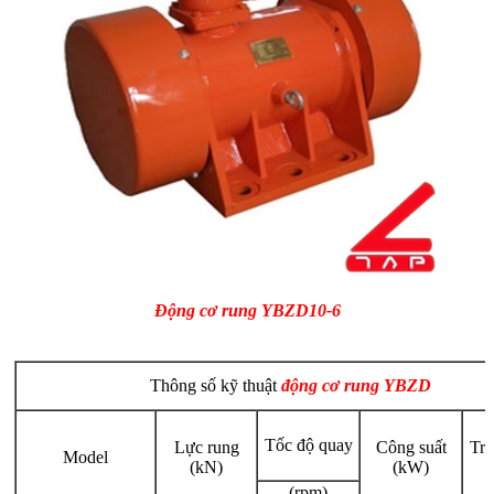
Động cơ rung YBZD10
-6
Thông số kỹ thuật
động cơ rung YBZD
Tốc độ quay
Lực rung
Công suất
Trọ
Model
(kN)
(kW)
(rpm)