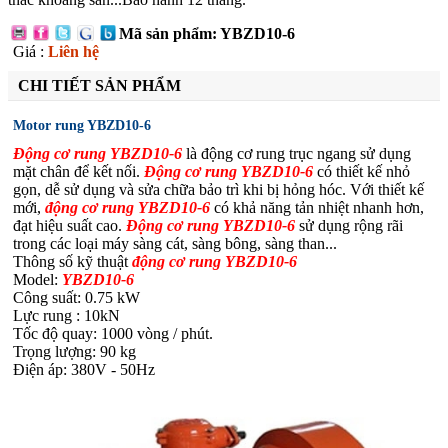
Mã sản phẩm: YBZD10-6
Giá :
Liên hệ
CHI TIẾT SẢN PHẨM
Motor rung YBZD10-6
Động cơ rung YBZD10-6
là động cơ rung trục ngang sử dụng
mặt chân để kết nối.
Động cơ rung YBZD10
-6
có thiết kế nhỏ
gọn, dễ sử dụng và sửa chữa bảo trì khi bị hỏng hóc. Với thiết kế
mới,
động cơ rung YBZD10
-6
có khả năng tản nhiệt nhanh hơn,
đạt hiệu suất cao.
Động cơ rung YBZD10
-6
sử dụng rộng rãi
trong các loại máy sàng cát, sàng bông, sàng than...
Thông số kỹ thuật
động cơ rung YBZD10
-6
Model:
YBZD10
-6
Công suất: 0.75 kW
Lực rung : 10kN
Tốc độ quay: 1000 vòng / phút.
Trọng lượng: 90 kg
Điện áp: 380V - 50Hz