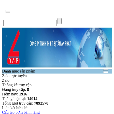
Danh mục sản phẩm
Zalo trực tuyến
Zalo
Thống kê truy cập
Đang truy cập:
8
Hôm nay:
1916
Tháng hiện tại:
14014
Tổng lượt truy cập:
7892570
Liên kết hữu ích
Cấu tạo bơm bánh răng