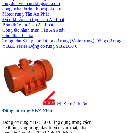
thuydienvietnam.blogspot.com
congtachanhtrinh.blogspot.com
Motor rung Tân An Phát
Điều khiển cẩu trục Tân An Phát
Bơm thủy lực Tân An Phát
Công tắc hành trình Tân An Phát
Chổi than China
Trang chủ
Sản phẩm
Động cơ rung (Motor rung)
Động cơ rung
YBZD series
Động cơ rung YBZD50-6
Xem ảnh lớn
Động cơ rung YBZD50-6
Động cơ rung YBZD50-6 ứng dụng trong cách
hệ thống sàng rung, dây truyền sản xuất, khai
thác khoáng sản...Bảo hành 12 tháng.