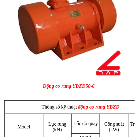
Động cơ rung YBZD50
-6
Thông số kỹ thuật
động cơ rung YBZD
Tốc độ quay
Lực rung
Công suất
Trọ
Model
(kN)
(kW)
(rpm)