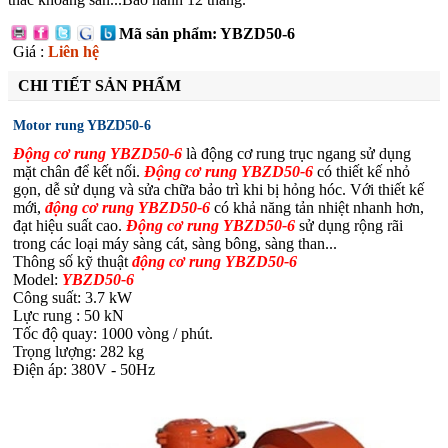
Mã sản phẩm: YBZD50-6
Giá :
Liên hệ
CHI TIẾT SẢN PHẨM
Motor rung YBZD50-6
Động cơ rung YBZD50-6
là động cơ rung trục ngang sử dụng
mặt chân để kết nối.
Động cơ rung YBZD50
-6
có thiết kế nhỏ
gọn, dễ sử dụng và sửa chữa bảo trì khi bị hỏng hóc. Với thiết kế
mới,
động cơ rung YBZD50
-6
có khả năng tản nhiệt nhanh hơn,
đạt hiệu suất cao.
Động cơ rung YBZD50
-6
sử dụng rộng rãi
trong các loại máy sàng cát, sàng bông, sàng than...
Thông số kỹ thuật
động cơ rung YBZD50
-6
Model:
YBZD50
-6
Công suất: 3.7 kW
Lực rung : 50 kN
Tốc độ quay: 1000 vòng / phút.
Trọng lượng: 282 kg
Điện áp: 380V - 50Hz