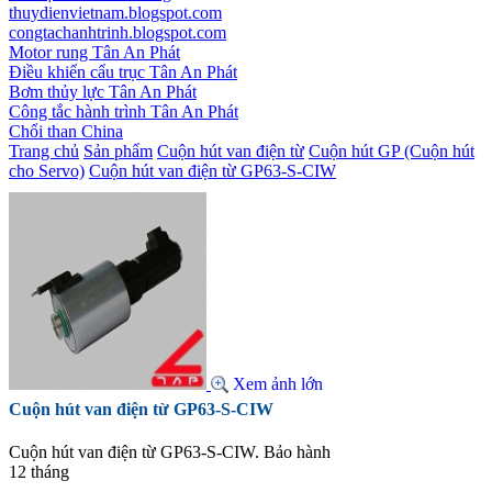
thuydienvietnam.blogspot.com
congtachanhtrinh.blogspot.com
Motor rung Tân An Phát
Điều khiển cẩu trục Tân An Phát
Bơm thủy lực Tân An Phát
Công tắc hành trình Tân An Phát
Chổi than China
Trang chủ
Sản phẩm
Cuộn hút van điện từ
Cuộn hút GP (Cuộn hút
cho Servo)
Cuộn hút van điện từ GP63-S-CIW
Xem ảnh lớn
Cuộn hút van điện từ GP63-S-CIW
Cuộn hút van điện từ GP63-S-CIW. Bảo hành
12 tháng