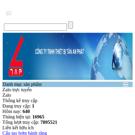
Danh mục sản phẩm
Zalo trực tuyến
Zalo
Thống kê truy cập
Đang truy cập:
1
Hôm nay:
640
Tháng hiện tại:
16965
Tổng lượt truy cập:
7895521
Liên kết hữu ích
Cấu tạo bơm bánh răng