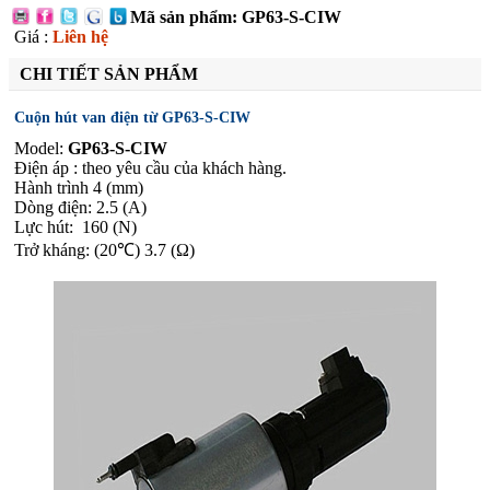
Mã sản phẩm: GP63-S-CIW
Giá :
Liên hệ
CHI TIẾT SẢN PHẨM
Cuộn hút van điện từ GP63-S-CIW
Model:
GP63-S-CIW
Điện áp : theo yêu cầu của khách hàng.
Hành trình 4 (mm)
Dòng điện: 2.5 (A)
Lực hút: 160 (N)
Trở kháng: (20℃) 3.7 (Ω)