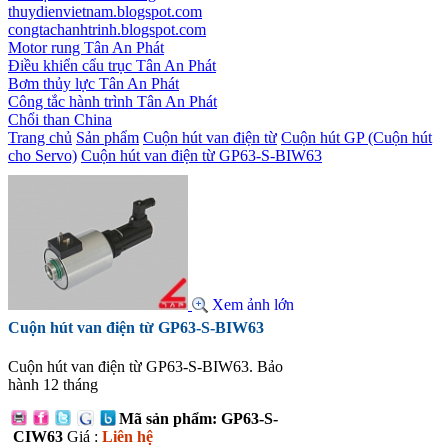
thuydienvietnam.blogspot.com
congtachanhtrinh.blogspot.com
Motor rung Tân An Phát
Điều khiển cẩu trục Tân An Phát
Bơm thủy lực Tân An Phát
Công tắc hành trình Tân An Phát
Chổi than China
Trang chủ
Sản phẩm
Cuộn hút van điện từ
Cuộn hút GP (Cuộn hút
cho Servo)
Cuộn hút van điện từ GP63-S-BIW63
Xem ảnh lớn
Cuộn hút van điện từ GP63-S-BIW63
Cuộn hút van điện từ GP63-S-BIW63. Bảo
hành 12 tháng
Mã sản phẩm: GP63-S-
CIW63
Giá :
Liên hệ