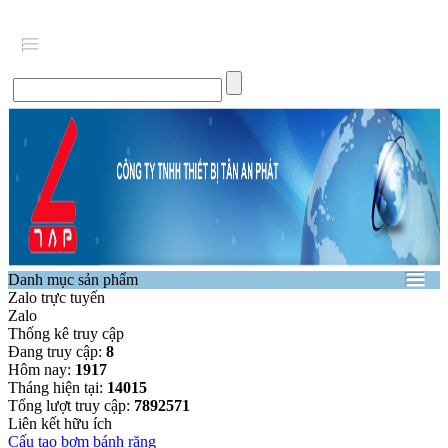
Danh mục sản phẩm
Zalo trực tuyến
Zalo
Thống kê truy cập
Đang truy cập:
8
Hôm nay:
1917
Tháng hiện tại:
14015
Tổng lượt truy cập:
7892571
Liên kết hữu ích
Cấu tạo bơm bánh răng