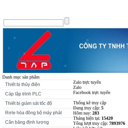
Trang chủ
Giới thiệu
Tin Tức
Liên hệ
Forum
Si
Danh mục sản phẩm
Zalo trực tuyến
Thiết bị thủy điện
Zalo
Facebook trực tuyến
Cáp lập trình PLC
Thống kê truy cập
Thiết bị giám sát tốc độ
Đang truy cập:
5
Rơle hòa đồng bộ máy phát
Hôm nay:
283
Tháng hiện tại:
15420
Cân băng định lượng
Tổng lượt truy cập:
7893976