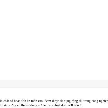
óa chât có hoạt tính ăn mòn cao. Bơm được sử dụng rộng rãi trong công nghiệ
ánh bơm cứng có thể sử dụng với axit có nhiệt độ 0 ~ 80 độ C.