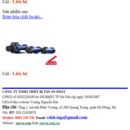
Giá :
Liên hệ
Sản phẩm sau
Bơm hóa chất Iwaki...
Giá :
Liên hệ
CÔNG TY TNHH THIẾT BỊ TÂN AN PHÁT
GPKD số 0102228109 do SKH&ĐT TP Hà Nội cấp ngày 19/04/2007
GĐ/sở hữu website Vương Nguyễn Hải
Địa chỉ
: Tầng 1, toà nhà Bình Vượng, số 200 Quang Trung, quận Hà Đông, Hà
Nội.
ĐT
: 024 22410870
cskh.tap@gmail.com
Hotline: 0965 258 336
Email
:
Website :
tapvn.com
hoặc
tapvn.com.vn