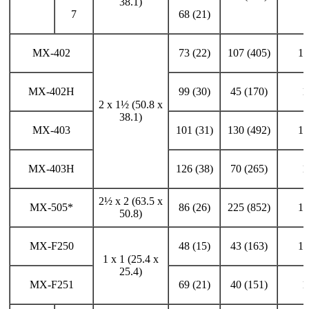
38.1)
7
68 (21)
MX-402
73 (22)
107 (405)
1.
MX-402H
99 (30)
45 (170)
1
2 x 1½ (50.8 x
38.1)
MX-403
101 (31)
130 (492)
1.
MX-403H
126 (38)
70 (265)
1
2½ x 2 (63.5 x
MX-505*
86 (26)
225 (852)
1.
50.8)
MX-F250
48 (15)
43 (163)
1.
1 x 1 (25.4 x
25.4)
MX-F251
69 (21)
40 (151)
1