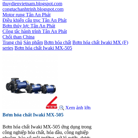
thuydienvietnam.blogspot.com
congtachanhtrinh.blogspot.com
Motor rung Tân An Phát
Điều khiển cẩu trục Tân An Phát
Bơm thủy lực Tân An Phát
Công tắc hành trình Tân An Phát
Chổi than China
Trang chủ
Sản phẩm
Bơm hóa chất
Bơm hóa chất Iwaki MX (F)
series
Bơm hóa chất Iwaki MX-505
Xem ảnh lớn
Bơm hóa chất Iwaki MX-505
Bơm hóa chất Iwaki MX-505 ứng dụng trong
công nghiệp hóa chất, hóa dầu, công nghiệp
nhuộm, bảo vệ môi trường, xử lý nước, dược