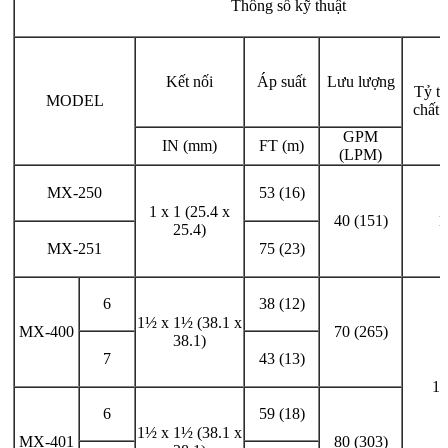
Thông số kỹ thuật
Kết nối
Áp suất
Lưu lượng
Tỷ t
MODEL
chất 
GPM
IN (mm)
FT (m)
(LPM)
MX-250
53 (16)
1 x 1 (25.4 x
40 (151)
1
25.4)
MX-251
75 (23)
6
38 (12)
1½ x 1½ (38.1 x
MX-400
70 (265)
38.1)
7
43 (13)
1.
6
59 (18)
1½ x 1½ (38.1 x
MX-401
80 (303)