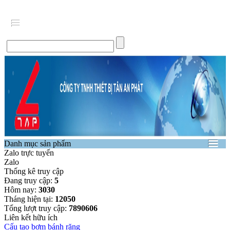
Danh mục sản phẩm
Zalo trực tuyến
Zalo
Thống kê truy cập
Đang truy cập:
5
Hôm nay:
3030
Tháng hiện tại:
12050
Tổng lượt truy cập:
7890606
Liên kết hữu ích
Cấu tạo bơm bánh răng