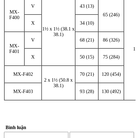
V
43 (13)
MX-
65 (246)
F400
X
34 (10)
1½ x 1½ (38.1 x
38.1)
V
68 (21)
86 (326)
MX-
1.
F401
X
50 (15)
75 (284)
MX-F402
70 (21)
120 (454)
2 x 1½ (50.8 x
38.1)
MX-F403
93 (28)
130 (492)
Bình luận