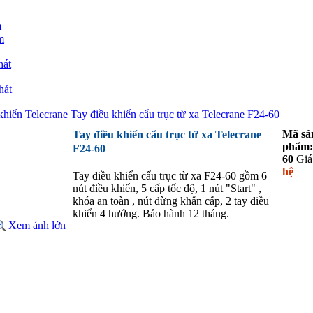
m
m
hát
hát
khiển Telecrane
Tay điều khiển cẩu trục từ xa Telecrane F24-60
Mã sả
Tay điều khiển cẩu trục từ xa Telecrane
phẩm:
F24-60
60
Giá
hệ
Tay điều khiển cẩu trục từ xa F24-60 gồm 6
nút điều khiển, 5 cấp tốc độ, 1 nút "Start" ,
khóa an toàn , nút dừng khẩn cấp, 2 tay điều
khiển 4 hướng. Bảo hành 12 tháng.
Xem ảnh lớn