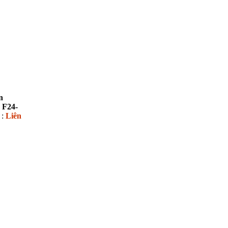
n
 F24-
 :
Liên