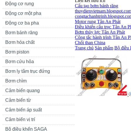
Liên kết hữu ích
Động cơ rung
Cấu tạo bơm bánh răng
thuydienvietnam.blogspot.co
Động cơ một pha
congtachanhtrinh.blogspot.co
Motor rung Tân An Phát
Động cơ ba pha
Điều khiển cẩu trục Tân An P
Bơm thủy lực Tân An Phát
Bơm bánh răng
Công tắc hành trình Tân An P
Bơm hóa chất
Chổi than China
Trang chủ
Sản phẩm
Bộ điều 
Bơm piston
Bơm cứu hỏa
Bơm ly tâm trục đứng
Bơm chìm
Cảm biến quang
Cảm biến từ
Cảm biến áp suất
Cảm biến vị trí
Bộ điều khển SAGA