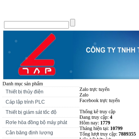
Trang chủ
Giới thiệu
Tin Tức
Liên hệ
Forum
Si
Danh mục sản phẩm
Zalo trực tuyến
Thiết bị thủy điện
Zalo
Facebook trực tuyến
Cáp lập trình PLC
Thống kê truy cập
Thiết bị giám sát tốc độ
Đang truy cập:
4
Rơle hòa đồng bộ máy phát
Hôm nay:
1779
Tháng hiện tại:
10799
Cân băng định lượng
Tổng lượt truy cập:
7889355