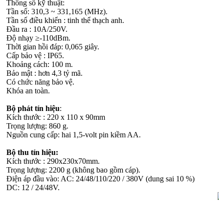
Thông số kỹ thuật:
Tần số: 310,3 ~ 331,165 (MHz).
Tần số điều khiển : tinh thể thạch anh.
Đầu ra : 10A/250V.
Độ nhạy ≥-110dBm.
Thời gian hồi đáp: 0,065 giây.
Cấp bảo vệ : IP65.
Khoảng cách: 100 m.
Bảo mật : hơn 4,3 tỷ mã.
Có chức năng bảo vệ.
Khóa an toàn.
Bộ phát tín hiệu
:
Kích thước : 220 x 110 x 90mm
Trọng lượng: 860 g.
Nguồn cung cấp: hai 1,5-volt pin kiềm AA.
Bộ thu tín hiệu:
Kích thước : 290x230x70mm.
Trọng lượng: 2200 g (không bao gồm cáp).
Điện áp đầu vào: AC: 24/48/110/220 / 380V (dung sai 10 %)
DC: 12 / 24/48V.