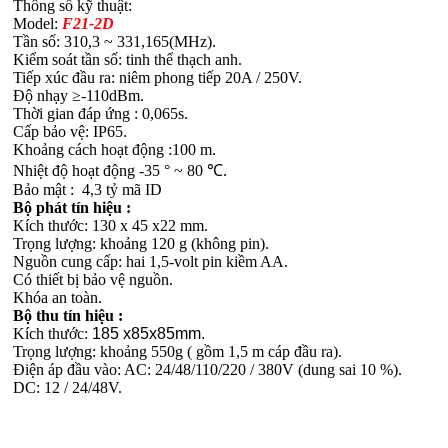
Thông số kỹ thuật:
Model:
F21-2D
Tần số: 310,3 ~ 331,165(MHz).
Kiểm soát tần số: tinh thể thạch anh.
Tiếp xúc đầu ra: niêm phong tiếp 20A / 250V.
Độ nhạy ≥-110dBm.
Thời gian đáp ứng : 0,065s.
Cấp bảo vệ: IP65.
Khoảng cách hoạt động :100 m.
Nhiệt độ hoạt động -35 ° ~ 80 ℃.
Bảo mật : 4,3 tỷ mã ID
Bộ phát tín hiệu :
Kích thước: 130 x 45 x22 mm.
Trọng lượng: khoảng 120 g (không pin).
Nguồn cung cấp: hai 1,5-volt pin kiềm AA.
Có thiết bị bảo vệ nguồn.
Khóa an toàn.
Bộ thu tín hiệu :
Kích thước:
185
x85x85mm.
Trọng lượng: khoảng 550g ( gồm 1,5 m cáp đầu ra).
Điện áp đầu vào: AC: 24/48/110/220 / 380V (dung sai 10 %).
DC: 12 / 24/48V.