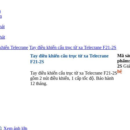
m
m
hát
hát
khiển Telecrane
Tay điều khiển cẩu trục từ xa Telecrane F21-2S
Mã sả
Tay điều khiển cẩu trục từ xa Telecrane
phẩm:
F21-2S
2S
Giá
hệ
Tay điều khiển cẩu trục từ xa Telecrane F21-2S
gồm 2 nút điều khiển, 1 cấp tốc độ. Bảo hành
12 tháng.
Xem ảnh lớn