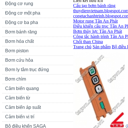
Liên kết hữu ích
Động cơ rung
Cấu tạo bơm bánh răng
thuydienvietnam.blogspot.co
Động cơ một pha
congtachanhtrinh.blogspot.co
Motor rung Tân An Phát
Động cơ ba pha
Điều khiển cẩu trục Tân An P
Bơm thủy lực Tân An Phát
Bơm bánh răng
Công tắc hành trình Tân An P
Bơm hóa chất
Chổi than China
Trang chủ
Sản phẩm
Bộ điều 
Bơm piston
Bơm cứu hỏa
Bơm ly tâm trục đứng
Bơm chìm
Cảm biến quang
Cảm biến từ
Cảm biến áp suất
Cảm biến vị trí
Bộ điều khển SAGA