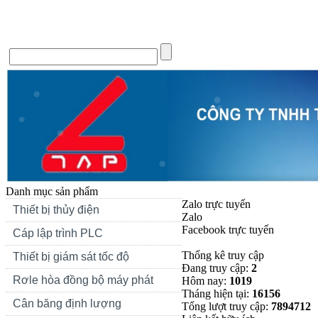
Trang chủ
Giới thiệu
Tin Tức
Liên hệ
Forum
Si
Danh mục sản phẩm
Zalo trực tuyến
Thiết bị thủy điện
Zalo
Facebook trực tuyến
Cáp lập trình PLC
Thống kê truy cập
Thiết bị giám sát tốc độ
Đang truy cập:
2
Rơle hòa đồng bộ máy phát
Hôm nay:
1019
Tháng hiện tại:
16156
Cân băng định lượng
Tổng lượt truy cập:
7894712