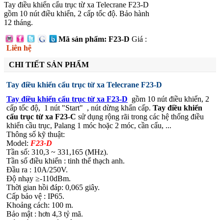
Tay điều khiển cẩu trục từ xa Telecrane F23-D
gồm 10 nút điều khiển, 2 cấp tốc độ. Bảo hành
12 tháng.
Mã sản phẩm: F23-D
Giá :
Liên hệ
CHI TIẾT SẢN PHẨM
Tay điều khiển cẩu trục từ xa Telecrane F23-D
Tay điều khiển cẩu trục từ xa F23-D
gồm 10 nút điều khiển, 2
cấp tốc độ, 1 nút "Start" , nút dừng khẩn cấp.
Tay điều khiển
cẩu trục từ xa F23-C
sử dụng rộng rãi trong các hệ thống điều
khiển cầu trục, Palang 1 móc hoặc 2 móc, cần cẩu, ...
Thông số kỹ thuật:
Model:
F23-D
Tần số: 310,3 ~ 331,165 (MHz).
Tần số điều khiển : tinh thể thạch anh.
Đầu ra : 10A/250V.
Độ nhạy ≥-110dBm.
Thời gian hồi đáp: 0,065 giây.
Cấp bảo vệ : IP65.
Khoảng cách: 100 m.
Bảo mật : hơn 4,3 tỷ mã.