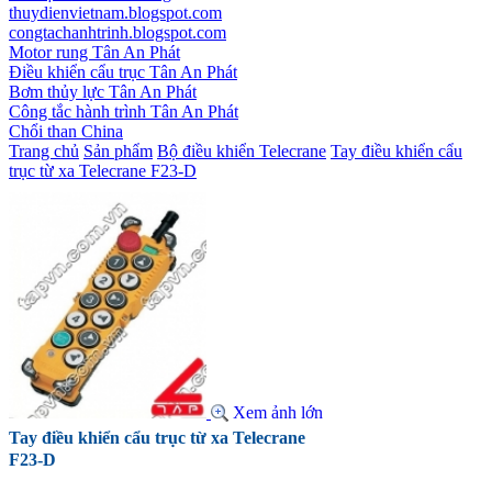
thuydienvietnam.blogspot.com
congtachanhtrinh.blogspot.com
Motor rung Tân An Phát
Điều khiển cẩu trục Tân An Phát
Bơm thủy lực Tân An Phát
Công tắc hành trình Tân An Phát
Chổi than China
Trang chủ
Sản phẩm
Bộ điều khiển Telecrane
Tay điều khiển cẩu
trục từ xa Telecrane F23-D
Xem ảnh lớn
Tay điều khiển cẩu trục từ xa Telecrane
F23-D