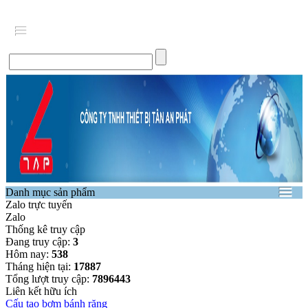
Danh mục sản phẩm
Zalo trực tuyến
Zalo
Thống kê truy cập
Đang truy cập:
3
Hôm nay:
538
Tháng hiện tại:
17887
Tổng lượt truy cập:
7896443
Liên kết hữu ích
Cấu tạo bơm bánh răng