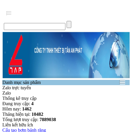
Danh mục sản phẩm
Zalo trực tuyến
Zalo
Thống kê truy cập
Đang truy cập:
4
Hôm nay:
1462
Tháng hiện tại:
10482
Tổng lượt truy cập:
7889038
Liên kết hữu ích
Cấu tạo bơm bánh răng