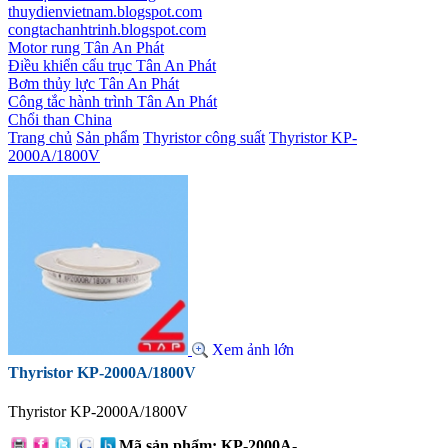
thuydienvietnam.blogspot.com
congtachanhtrinh.blogspot.com
Motor rung Tân An Phát
Điều khiển cẩu trục Tân An Phát
Bơm thủy lực Tân An Phát
Công tắc hành trình Tân An Phát
Chổi than China
Trang chủ
Sản phẩm
Thyristor công suất
Thyristor KP-
2000A/1800V
Xem ảnh lớn
Thyristor KP-2000A/1800V
Thyristor KP-2000A/1800V
Mã sản phẩm: KP-2000A-