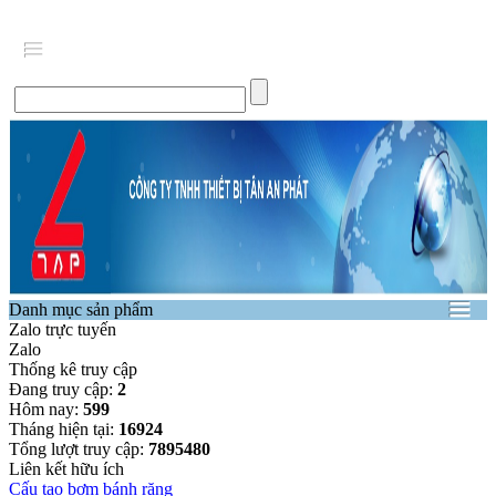
Danh mục sản phẩm
Zalo trực tuyến
Zalo
Thống kê truy cập
Đang truy cập:
2
Hôm nay:
599
Tháng hiện tại:
16924
Tổng lượt truy cập:
7895480
Liên kết hữu ích
Cấu tạo bơm bánh răng