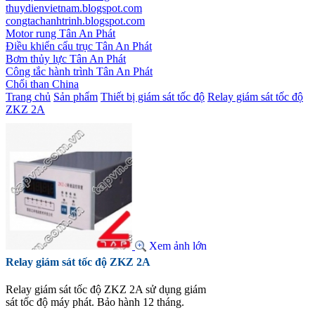
thuydienvietnam.blogspot.com
congtachanhtrinh.blogspot.com
Motor rung Tân An Phát
Điều khiển cẩu trục Tân An Phát
Bơm thủy lực Tân An Phát
Công tắc hành trình Tân An Phát
Chổi than China
Trang chủ
Sản phẩm
Thiết bị giám sát tốc độ
Relay giám sát tốc độ
ZKZ 2A
Xem ảnh lớn
Relay giám sát tốc độ ZKZ 2A
Relay giám sát tốc độ ZKZ 2A sử dụng giám
sát tốc độ máy phát. Bảo hành 12 tháng.