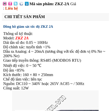
Mã sản phẩm: ZKZ-2A
Giá
:
Liên hệ
CHI TIẾT SẢN PHẨM
Đồng hồ giám sát tốc độ ZKZ 2A
Thông số kỹ thuật:
Model:
ZKZ 2A
Dải tần số đo: 0.05 ~ 100Hz
Độ chính xác: tuyến tính <1%
Dầu ra Analog: 4 ~ 20mA (tương ứng với tốc độ đơn vị 0% Ne ~
200% Ne)
Giao tiếp truyền thông: RS485 (MODBOS RTU)
Nhiệt độ việc: 0 ~ 50 ℃
Độ ẩm <85%
Kích thước: 160 × 80 × 250mm
Chế độ làm việc: liên tục
Nguồn: DC110 ~ 340V hoặc 265V AC85 ~ / 50Hz
Công suất: 12W