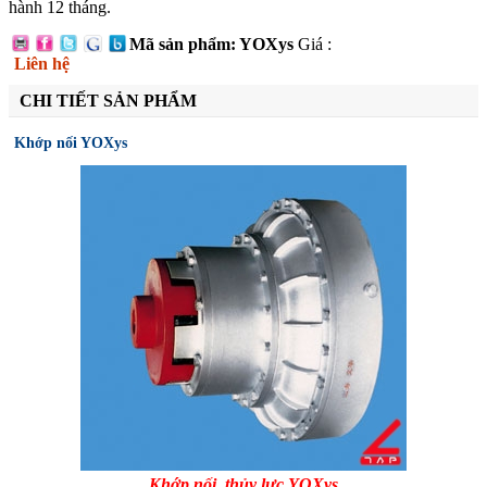
hành 12 tháng.
Mã sản phẩm: YOXys
Giá :
Liên hệ
CHI TIẾT SẢN PHẨM
Khớp nối YOXys
Khớp nối thủy lực YOXys