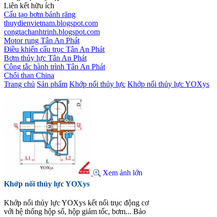
Liên kết hữu ích
Cấu tạo bơm bánh răng
thuydienvietnam.blogspot.com
congtachanhtrinh.blogspot.com
Motor rung Tân An Phát
Điều khiển cẩu trục Tân An Phát
Bơm thủy lực Tân An Phát
Công tắc hành trình Tân An Phát
Chổi than China
Trang chủ
Sản phẩm
Khớp nối thủy lực
Khớp nối thủy lực YOXys
Xem ảnh lớn
Khớp nối thủy lực YOXys
Khớp nối thủy lực YOXys kết nối trục động cơ
với hệ thống hộp số, hộp giảm tốc, bơm... Bảo