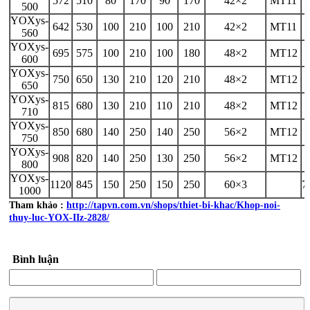
572
510
80
170
90
170
42×2
MT11
500
YOXys-
642
530
100
210
100
210
42×2
MT11
560
YOXys-
695
575
100
210
100
180
48×2
MT12
600
YOXys-
750
650
130
210
120
210
48×2
MT12
650
YOXys-
815
680
130
210
110
210
48×2
MT12
710
YOXys-
850
680
140
250
140
250
56×2
MT12
750
YOXys-
908
820
140
250
130
250
56×2
MT12
800
YOXys-
1120
845
150
250
150
250
60×3
7
1000
Tham khảo :
http://tapvn.com.vn/shops/thiet-bi-khac/Khop-noi-
thuy-luc-YOX-IIz-2828/
Bình luận