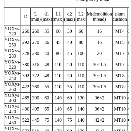
L
d1
L1
d2
L2
M(demolition
plum
D
(min)
(max)
(max)
(max)
(max)
thread)
cushion
YOXys-
260
260
35
60
30
60
16
MT4
0
220
YOXys-
292
270
36
45
40
80
16
MT5
1
250
YOXys-
328
280
40
80
45
100
20
MT7
1
280
YOXys-
380
316
48
110
50
110
30×1.5
MT7
2
320
YOXys-
392
322
48
110
50
110
30×1.5
MT8
2
340
YOXys-
422
360
55
110
55
110
30×1.5
MT8
3
360
YOXys-
465
390
60
140
60
130
36×2
MT10
4
400
YOXys-
480
405
65
140
65
140
36×2
MT10
4
420
YOXys-
522
445
75
140
75
140
42×2
MT10
6
450
YOXys-