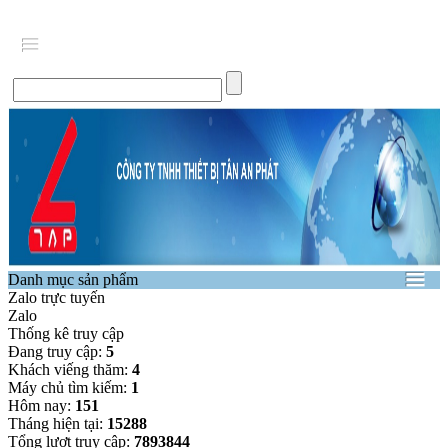
Danh mục sản phẩm
Zalo trực tuyến
Zalo
Thống kê truy cập
Đang truy cập:
5
Khách viếng thăm:
4
Máy chủ tìm kiếm:
1
Hôm nay:
151
Tháng hiện tại:
15288
Tổng lượt truy cập:
7893844