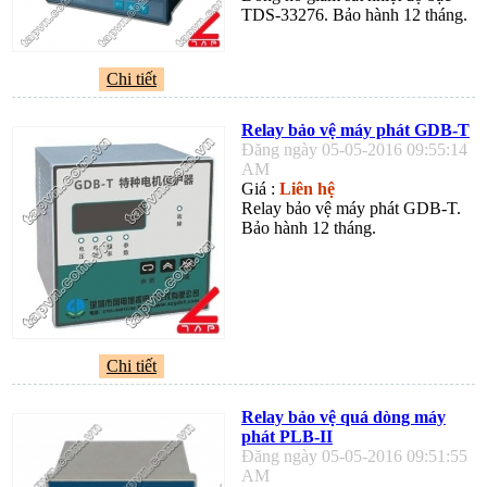
TDS-33276. Bảo hành 12 tháng.
Chi tiết
Relay bảo vệ máy phát GDB-T
Đăng ngày 05-05-2016 09:55:14
AM
Giá :
Liên hệ
Relay bảo vệ máy phát GDB-T.
Bảo hành 12 tháng.
Chi tiết
Relay bảo vệ quá dòng máy
phát PLB-II
Đăng ngày 05-05-2016 09:51:55
AM