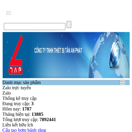
Danh mục sản phẩm
Zalo trực tuyến
Zalo
Thống kê truy cập
Đang truy cập:
3
Hôm nay:
1787
Tháng hiện tại:
13885
Tổng lượt truy cập:
7892441
Liên kết hữu ích
Cấu tạo bơm bánh răng