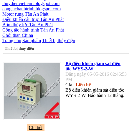
thuydienvietnam.blogspot.com
congtachanhtrinh.blogspot.com
Motor rung Tân An Phát
Điều khiển cẩu trục Tân An Phát
Bơm thủy lực Tân An Phát
Công tắc hành trình Tân An Phát
Chổi than China
Trang chủ
Sản phẩm
Thiết bị thủy điện
Thiết bị thủy điện
Bộ điều khiển giám sát điều
tốc WYS-2-W
Đăng ngày 05-05-2016 02:46:53
PM
Giá :
Liên hệ
Bộ điều khiển giám sát điều tốc
WYS-2-W. Bảo hành 12 tháng.
Chi tiết