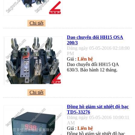
Chi tiết
Dao chuyển đổi HH15 QSA
200/3
Đăng ngày 05-05-2016 02:18:00
PM
Giá :
Liên hệ
Dao chuyển đổi HH15 QA
630/3. Bảo hành 12 tháng.
Chi tiết
Đồng hồ giám sát nhiệt độ bạc
TDS-33276
Đăng ngày 05-05-2016 10:00:11
AM
Giá :
Liên hệ
Đồng hồ giám sát nhiệt độ bạc