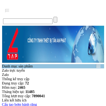
Danh mục sản phẩm
Zalo trực tuyến
Zalo
Thống kê truy cập
Đang truy cập:
72
Hôm nay:
2465
Tháng hiện tại:
11485
Tổng lượt truy cập:
7890041
Liên kết hữu ích
Cấu tạo bơm bánh răng