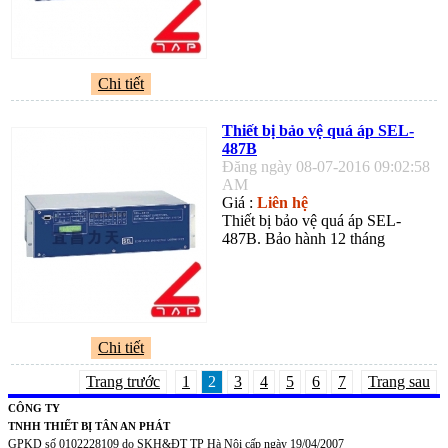
Chi tiết
Thiết bị bảo vệ quá áp SEL-
487B
Đăng ngày 08-07-2016 09:02:58
AM
Giá :
Liên hệ
Thiết bị bảo vệ quá áp SEL-
487B. Bảo hành 12 tháng
Chi tiết
Trang trước
1
2
3
4
5
6
7
Trang sau
CÔNG TY
TNHH THIẾT BỊ TÂN AN PHÁT
GPKD số 0102228109 do SKH&ĐT TP Hà Nội cấp ngày 19/04/2007