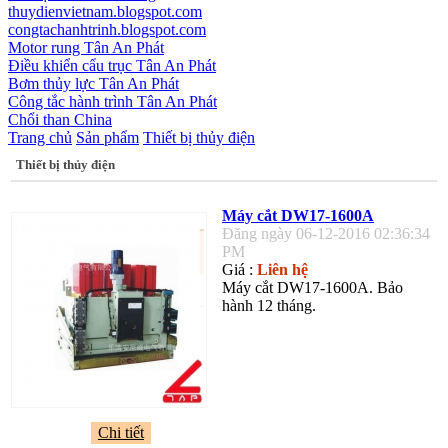
thuydienvietnam.blogspot.com
congtachanhtrinh.blogspot.com
Motor rung Tân An Phát
Điều khiển cẩu trục Tân An Phát
Bơm thủy lực Tân An Phát
Công tắc hành trình Tân An Phát
Chổi than China
Trang chủ
Sản phẩm
Thiết bị thủy điện
Thiết bị thủy điện
Máy cắt DW17-1600A
Đăng ngày 06-12-2016 02:36:34
PM
Giá :
Liên hệ
Máy cắt DW17-1600A. Bảo
hành 12 tháng.
Chi tiết