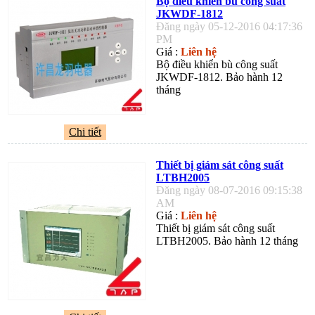
Bộ điều khiển bù công suất
JKWDF-1812
Đăng ngày 05-12-2016 04:17:36
PM
Giá :
Liên hệ
Bộ điều khiển bù công suất
JKWDF-1812. Bảo hành 12
tháng
Chi tiết
Thiết bị giám sát công suất
LTBH2005
Đăng ngày 08-07-2016 09:15:38
AM
Giá :
Liên hệ
Thiết bị giám sát công suất
LTBH2005. Bảo hành 12 tháng