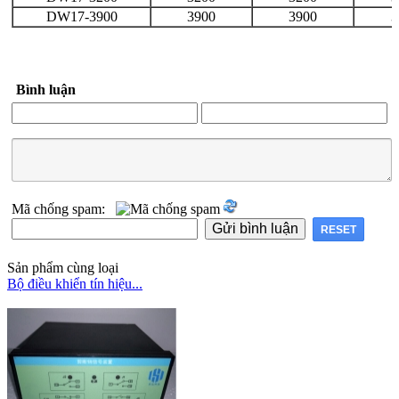
DW17-3900
3900
3900
3
Bình luận
Mã chống spam:
Sản phẩm cùng loại
Bộ điều khiển tín hiệu...