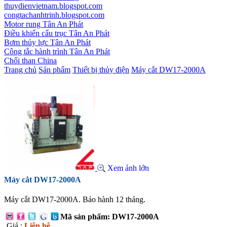
thuydienvietnam.blogspot.com
congtachanhtrinh.blogspot.com
Motor rung Tân An Phát
Điều khiển cẩu trục Tân An Phát
Bơm thủy lực Tân An Phát
Công tắc hành trình Tân An Phát
Chổi than China
Trang chủ
Sản phẩm
Thiết bị thủy điện
Máy cắt DW17-2000A
Xem ảnh lớn
Máy cắt DW17-2000A
Máy cắt DW17-2000A. Bảo hành 12 tháng.
Mã sản phẩm: DW17-2000A
Giá :
Liên hệ