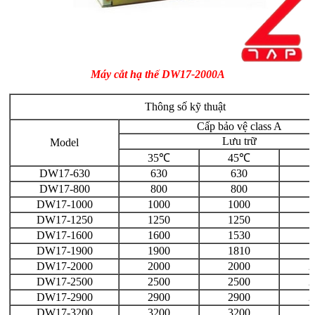
Máy cắt hạ thế DW17-2000A
Thông số kỹ thuật
Cấp bảo vệ class A
Lưu trữ
Model
35℃
45℃
DW17-630
630
630
DW17-800
800
800
DW17-1000
1000
1000
1
DW17-1250
1250
1250
1
DW17-1600
1600
1530
1
DW17-1900
1900
1810
1
DW17-2000
2000
2000
2
DW17-2500
2500
2500
2
DW17-2900
2900
2900
2
DW17-3200
3200
3200
3