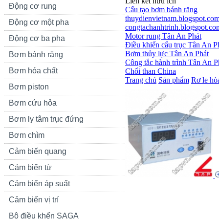
Liên kết hữu ích
Động cơ rung
Cấu tạo bơm bánh răng
thuydienvietnam.blogspot.co
Động cơ một pha
congtachanhtrinh.blogspot.co
Motor rung Tân An Phát
Động cơ ba pha
Điều khiển cẩu trục Tân An P
Bơm thủy lực Tân An Phát
Bơm bánh răng
Công tắc hành trình Tân An P
Bơm hóa chất
Chổi than China
Trang chủ
Sản phẩm
Rơ le hò
Bơm piston
Bơm cứu hỏa
Bơm ly tâm trục đứng
Bơm chìm
Cảm biến quang
Cảm biến từ
Cảm biến áp suất
Cảm biến vị trí
Bộ điều khển SAGA