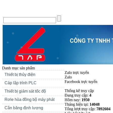
Trang chủ
Giới thiệu
Tin Tức
Liên hệ
Forum
Si
Danh mục sản phẩm
Zalo trực tuyến
Thiết bị thủy điện
Zalo
Facebook trực tuyến
Cáp lập trình PLC
Thống kê truy cập
Thiết bị giám sát tốc độ
Đang truy cập:
4
Rơle hòa đồng bộ máy phát
Hôm nay:
1950
Tháng hiện tại:
14048
Cân băng định lượng
Tổng lượt truy cập:
7892604