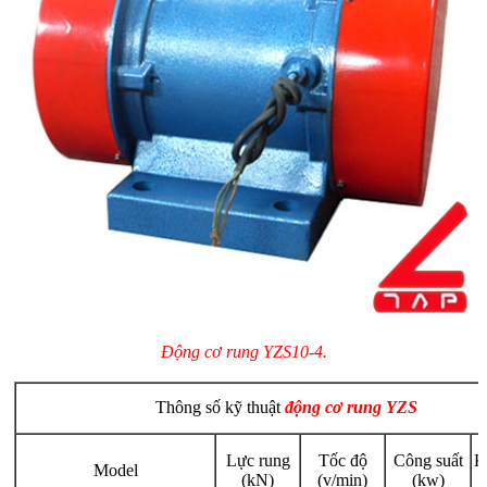
Động cơ rung YZS10-4.
Thông số kỹ thuật
động cơ rung YZS
Lực rung
Tốc độ
Công suất
K
Model
(kN)
(v/min)
(kw)