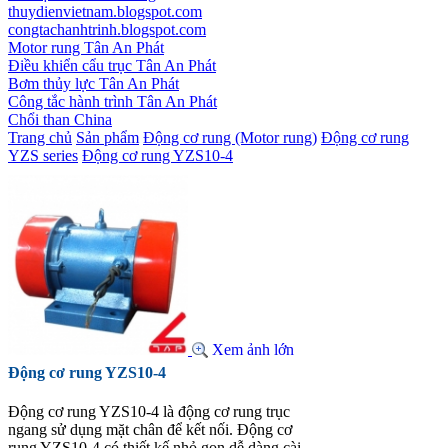
thuydienvietnam.blogspot.com
congtachanhtrinh.blogspot.com
Motor rung Tân An Phát
Điều khiển cẩu trục Tân An Phát
Bơm thủy lực Tân An Phát
Công tắc hành trình Tân An Phát
Chổi than China
Trang chủ
Sản phẩm
Động cơ rung (Motor rung)
Động cơ rung
YZS series
Động cơ rung YZS10-4
Xem ảnh lớn
Động cơ rung YZS10-4
Động cơ rung YZS10-4 là động cơ rung trục
ngang sử dụng mặt chân để kết nối. Động cơ
rung YZS10-4 có thiết kế nhỏ gọn dễ dàng cài