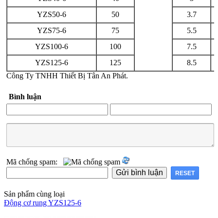
YZS50-6
50
3.7
YZS75-6
75
5.5
YZS100-6
100
7.5
YZS125-6
125
8.5
Công Ty TNHH Thiết Bị Tân An Phát.
Bình luận
Mã chống spam:
Sản phẩm cùng loại
Động cơ rung YZS125-6