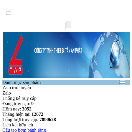
Danh mục sản phẩm
Zalo trực tuyến
Zalo
Thống kê truy cập
Đang truy cập:
9
Hôm nay:
3052
Tháng hiện tại:
12072
Tổng lượt truy cập:
7890628
Liên kết hữu ích
Cấu tạo bơm bánh răng