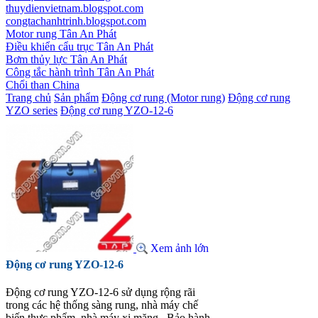
thuydienvietnam.blogspot.com
congtachanhtrinh.blogspot.com
Motor rung Tân An Phát
Điều khiển cẩu trục Tân An Phát
Bơm thủy lực Tân An Phát
Công tắc hành trình Tân An Phát
Chổi than China
Trang chủ
Sản phẩm
Động cơ rung (Motor rung)
Động cơ rung
YZO series
Động cơ rung YZO-12-6
Xem ảnh lớn
Động cơ rung YZO-12-6
Động cơ rung YZO-12-6 sử dụng rộng rãi
trong các hệ thống sàng rung, nhà máy chế
biến thực phẩm, nhà máy xi măng...Bảo hành