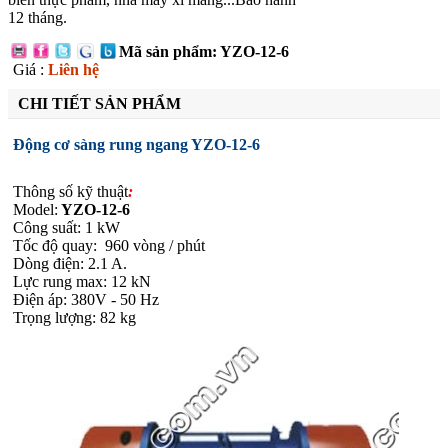
12 tháng.
Mã sản phẩm: YZO-12-6
Giá :
Liên hệ
CHI TIẾT SẢN PHẨM
Động cơ sàng rung ngang YZO-12-6
Thông số kỹ thuật
:
Model:
YZO-12-6
Công suất: 1 kW
Tốc độ quay: 960 vòng / phút
Dòng điện: 2.1 A.
Lực rung max: 12 kN
Điện áp: 380V - 50 Hz
Trọng lượng: 82 kg