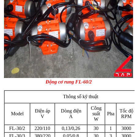
Động cơ rung FL-60/2
Thông số kỹ thuật
Công
Điện áp
Dòng điện
Tốc độ
Model
suất
Pha
V
A
RPM
W
FL-30/2
220/110
0,13/0,26
30
1
3000
FL-30/3
380/220
0,05/0,8
30
3
3000