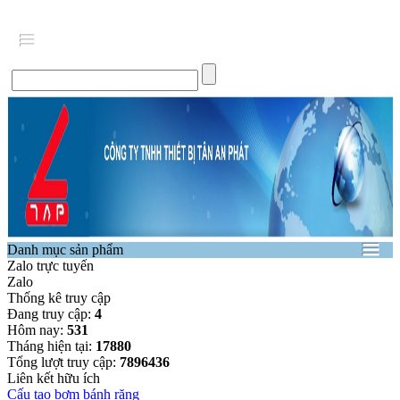
Danh mục sản phẩm
Zalo trực tuyến
Zalo
Thống kê truy cập
Đang truy cập:
4
Hôm nay:
531
Tháng hiện tại:
17880
Tổng lượt truy cập:
7896436
Liên kết hữu ích
Cấu tạo bơm bánh răng