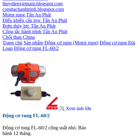
thuydienvietnam.blogspot.com
congtachanhtrinh.blogspot.com
Motor rung Tân An Phát
Điều khiển cẩu trục Tân An Phát
Bơm thủy lực Tân An Phát
Công tắc hành trình Tân An Phát
Chổi than China
Trang chủ
Sản phẩm
Động cơ rung (Motor rung)
Động cơ rung Đài
Loan
Động cơ rung FL-60/2
Xem ảnh lớn
Động cơ rung FL-60/2
Động cơ rung FL-60/2 công suất nhỏ. Bảo
hành 12 tháng.