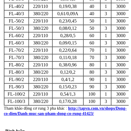
FL-40/2
220/110
0,19/0,38
40
1
3000
FL-40/3
380/220
0,61/0,09A
40
3
3000
FL-50/2
220/110
0,23/0,45
50
1
3000
FL-50/3
380/220
0,08/0,12
50
3
3000
FL-60/2
220/110
0,28/0,5
60
1
3000
FL-60/3
380/220
0,09/0,15
60
3
3000
FL-70/2
220/110
0,22/0,64
70
1
3000
FL-70/3
380/220
0,11/0,18
70
3
3000
FL-80/2
220/110
0,38/0,96
80
1
3000
FL-80/3
380/220
0,12/0,2
80
3
3000
FL-90/2
220/110
0,4/1,2
90
1
3000
FL-90/3
380/220
0,15/0,23
90
3
3000
FL-100/2
220/110
0,54/1,3
100
1
3000
FL-100/3
380/220
0,17/0,28
100
3
3000
Tham khảo động cơ rung 3 pha khác :
http://tapvn.com.vn/shops/Dong-
co-dien/Danh-muc-san-pham-dong-co-rung-41423/