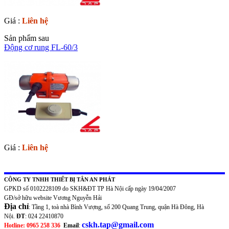
Giá :
Liên hệ
Sản phẩm sau
Động cơ rung FL-60/3
Giá :
Liên hệ
CÔNG TY TNHH THIẾT BỊ TÂN AN PHÁT
GPKD số 0102228109 do SKH&ĐT TP Hà Nội cấp ngày 19/04/2007
GĐ/sở hữu website Vương Nguyễn Hải
Địa chỉ
: Tầng 1, toà nhà Bình Vượng, số 200 Quang Trung, quận Hà Đông, Hà
Nội.
ĐT
: 024 22410870
cskh.tap@gmail.com
Hotline: 0965 258 336
Email
: