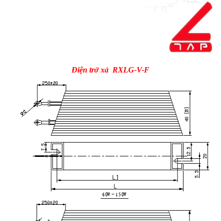
Điện trở xả RXLG-V-F