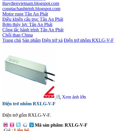
thuydienvietnam.blogspot.com
congtachanhtrinh.blogspot.com
Motor rung Tân An Phát
Điều khiển cẩu trục Tân An Phát
Bơm thủy lực Tân An Phát
Công tắc hành trình Tân An Phát
Chổi than China
Trang chủ
Sản phẩm
Điện trở xả
Điện trở nhôm RXLG-V-F
Xem ảnh lớn
Điện trở nhôm RXLG-V-F
Điện trở gốm RXLG-V-F.
Mã sản phẩm: RXLG-V-F
Giá :
Liên hệ