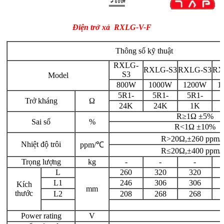
Điện trở xả RXLG-V-F
Thông số kỹ thuật
RXLG-
RXLG-S3
RXLG-S3
RX
S3
Model
800W
1000W
1200W
1
5R1-
5R1-
5R1-
Trở kháng
Ω
24K
24K
1K
R≥1Ω ±5%
Sai số
%
R<1Ω ±10%
R>20Ω,±260 ppm
Nhiệt độ trôi
ppm/℃
R≤20Ω,±400 ppm
Trọng lượng
kg
-
-
-
L
260
320
320
L1
246
306
306
Kích
mm
thước
L2
208
268
268
Power rating
V