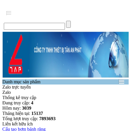
Danh mục sản phẩm
Zalo trực tuyến
Zalo
Thống kê truy cập
Đang truy cập:
4
Hôm nay:
3039
Tháng hiện tại:
15137
Tổng lượt truy cập:
7893693
Liên kết hữu ích
Cấu tạo bơm bánh răng