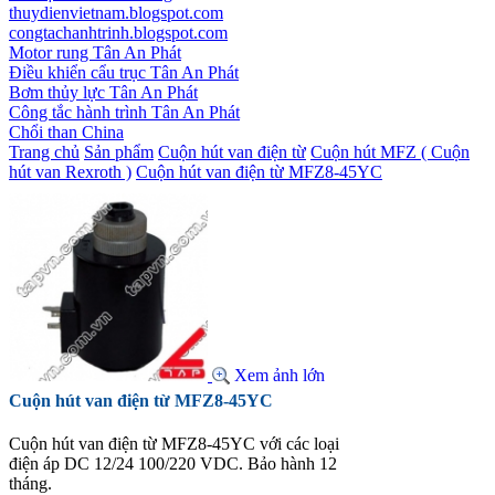
thuydienvietnam.blogspot.com
congtachanhtrinh.blogspot.com
Motor rung Tân An Phát
Điều khiển cẩu trục Tân An Phát
Bơm thủy lực Tân An Phát
Công tắc hành trình Tân An Phát
Chổi than China
Trang chủ
Sản phẩm
Cuộn hút van điện từ
Cuộn hút MFZ ( Cuộn
hút van Rexroth )
Cuộn hút van điện từ MFZ8-45YC
Xem ảnh lớn
Cuộn hút van điện từ MFZ8-45YC
Cuộn hút van điện từ MFZ8-45YC với các loại
điện áp DC 12/24 100/220 VDC. Bảo hành 12
tháng.