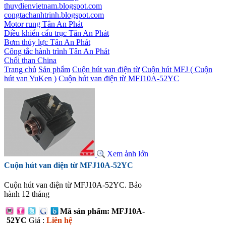
thuydienvietnam.blogspot.com
congtachanhtrinh.blogspot.com
Motor rung Tân An Phát
Điều khiển cẩu trục Tân An Phát
Bơm thủy lực Tân An Phát
Công tắc hành trình Tân An Phát
Chổi than China
Trang chủ
Sản phẩm
Cuộn hút van điện từ
Cuộn hút MFJ ( Cuộn
hút van YuKen )
Cuộn hút van điện từ MFJ10A-52YC
Xem ảnh lớn
Cuộn hút van điện từ MFJ10A-52YC
Cuộn hút van điện từ MFJ10A-52YC. Bảo
hành 12 tháng
Mã sản phẩm: MFJ10A-
52YC
Giá :
Liên hệ