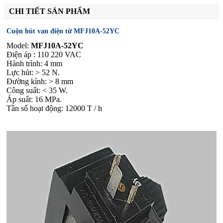
CHI TIẾT SẢN PHẨM
Cuộn hút van điện từ MFJ10A-52YC
Model:
MFJ10A-52YC
Điện áp : 110 220 VAC
Hành trình: 4 mm
Lực hút: > 52 N.
Đường kính: > 8 mm
Công suất: < 35 W.
Áp suất: 16 MPa.
Tần số hoạt động: 12000 T / h