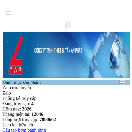
Danh mục sản phẩm
Zalo trực tuyến
Zalo
Thống kê truy cập
Đang truy cập:
4
Hôm nay:
3026
Tháng hiện tại:
12046
Tổng lượt truy cập:
7890602
Liên kết hữu ích
Cấu tạo bơm bánh răng