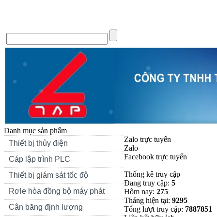
Trang chủ
Giới thiệu
Tin Tức
Liên hệ
Forum
Si
Danh mục sản phẩm
Zalo trực tuyến
Thiết bị thủy điện
Zalo
Facebook trực tuyến
Cáp lập trình PLC
Thống kê truy cập
Thiết bị giám sát tốc độ
Đang truy cập:
5
Rơle hòa đồng bộ máy phát
Hôm nay:
275
Tháng hiện tại:
9295
Cân băng định lượng
Tổng lượt truy cập:
7887851