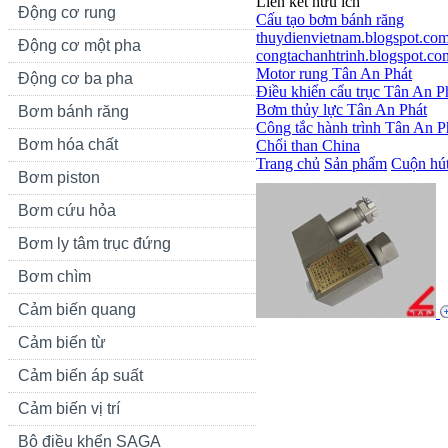
Liên kết hữu ích
Động cơ rung
Cấu tạo bơm bánh răng
thuydienvietnam.blogspot.co
Động cơ một pha
congtachanhtrinh.blogspot.co
Motor rung Tân An Phát
Động cơ ba pha
Điều khiển cẩu trục Tân An P
Bơm thủy lực Tân An Phát
Bơm bánh răng
Công tắc hành trình Tân An P
Bơm hóa chất
Chổi than China
Trang chủ
Sản phẩm
Cuộn hút
Bơm piston
Bơm cứu hỏa
Bơm ly tâm trục đứng
Bơm chìm
Cảm biến quang
Cảm biến từ
Cảm biến áp suất
Cảm biến vị trí
Bộ điều khển SAGA