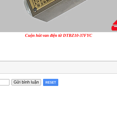
Cuộn hút van điện từ DTBZ10-37FYC