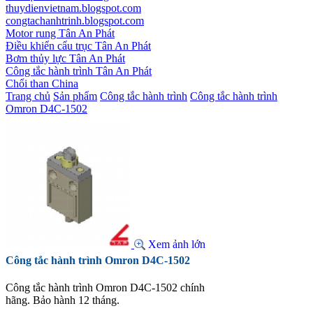
thuydienvietnam.blogspot.com
congtachanhtrinh.blogspot.com
Motor rung Tân An Phát
Điều khiển cẩu trục Tân An Phát
Bơm thủy lực Tân An Phát
Công tắc hành trình Tân An Phát
Chổi than China
Trang chủ
Sản phẩm
Công tắc hành trình
Công tắc hành trình
Omron D4C-1502
Xem ảnh lớn
Công tắc hành trình Omron D4C-1502
Công tắc hành trình Omron D4C-1502 chính
hãng. Bảo hành 12 tháng.