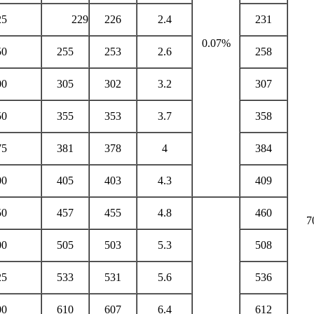
25
229
226
2.4
231
0.07%
50
255
253
2.6
258
00
305
302
3.2
307
50
355
353
3.7
358
75
381
378
4
384
00
405
403
4.3
409
50
457
455
4.8
460
7
00
505
503
5.3
508
25
533
531
5.6
536
00
610
607
6.4
612