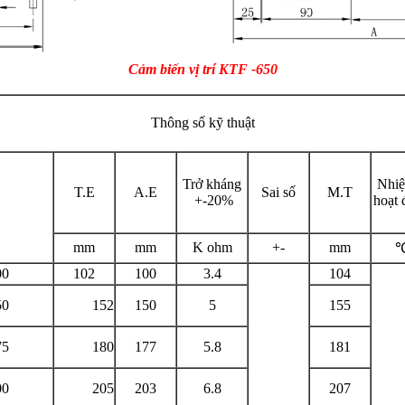
Cảm biến vị trí KTF -650
Thông số kỹ thuật
Trở kháng
Nhiệ
T.E
A.E
Sai số
M.T
+-20%
hoạt 
mm
mm
K ohm
+-
mm
00
102
100
3.4
104
50
152
150
5
155
75
180
177
5.8
181
00
205
203
6.8
207