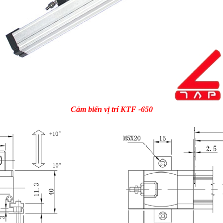
Cảm biến vị trí KTF -650