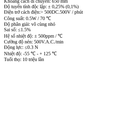
Khoảng cách di chuyển: 650 mm
Độ tuyến tính độc lập: ± 0,25% (0,1%)
Điện trở cách điện:> 500DC.500V / phút
Công suất: 0.5W / 70 ℃
Độ phân giải: vô cùng nhỏ
Sai số: ≤1.5%
Hệ số nhiệt độ: ± 500ppm / ℃
Cường độ nén: 500V.A.C./min
Động lực: ≤0.3 N
Nhiệt độ: -55 ℃ - + 125 ℃
Tuổi thọ: 10 triệu lần