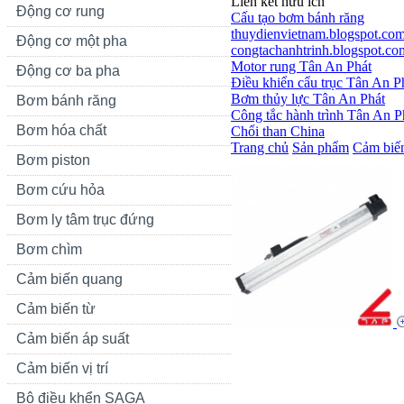
Liên kết hữu ích
Động cơ rung
Cấu tạo bơm bánh răng
thuydienvietnam.blogspot.co
Động cơ một pha
congtachanhtrinh.blogspot.co
Motor rung Tân An Phát
Động cơ ba pha
Điều khiển cẩu trục Tân An P
Bơm thủy lực Tân An Phát
Bơm bánh răng
Công tắc hành trình Tân An P
Bơm hóa chất
Chổi than China
Trang chủ
Sản phẩm
Cảm biến 
Bơm piston
Bơm cứu hỏa
Bơm ly tâm trục đứng
Bơm chìm
Cảm biến quang
Cảm biến từ
Cảm biến áp suất
Cảm biến vị trí
Bộ điều khển SAGA