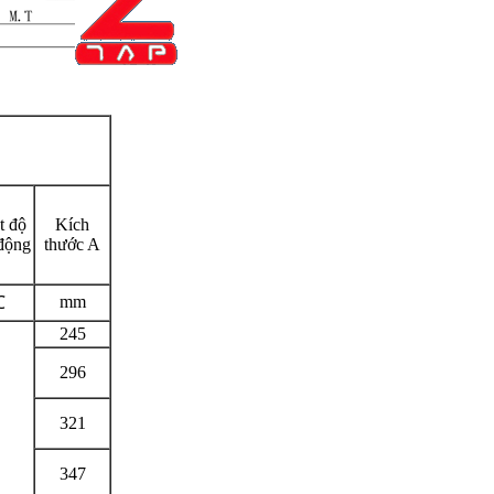
t độ
Kích
động
thước A
mm
℃
245
296
321
347