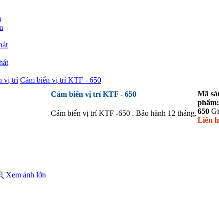
m
m
hát
hát
vị trí
Cảm biến vị trí KTF - 650
Mã sả
Cảm biến vị trí KTF - 650
phẩm:
650
Gi
Cảm biến vị trí KTF -650 . Bảo hành 12 tháng.
Liên h
Xem ảnh lớn