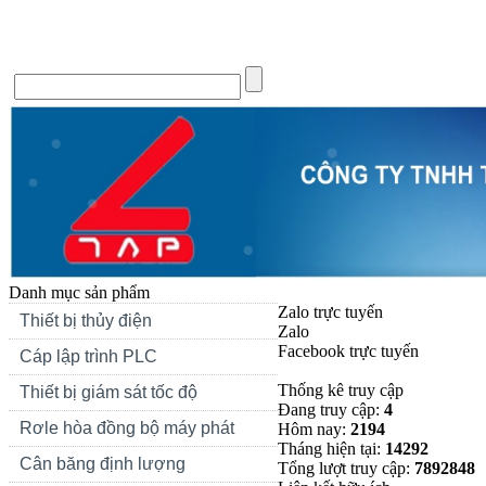
Trang chủ
Giới thiệu
Tin Tức
Liên hệ
Forum
Si
Danh mục sản phẩm
Zalo trực tuyến
Thiết bị thủy điện
Zalo
Facebook trực tuyến
Cáp lập trình PLC
Thống kê truy cập
Thiết bị giám sát tốc độ
Đang truy cập:
4
Rơle hòa đồng bộ máy phát
Hôm nay:
2194
Tháng hiện tại:
14292
Cân băng định lượng
Tổng lượt truy cập:
7892848