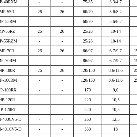
P-40RXM
-
-
75/85
3.3/4.7
MP-55R
26
26
60/70
5.6/8.2
MP-55RM
-
-
60/70
5.6/8.2
MP-55RZ
26
26
25/28
10-14
P-55RZM
-
-
25/28
10-14
MP-70R
26
26
86/97
6.7/9.7
1
MP-70RM
-
-
86/97
6.7/9.7
1
MP-100R
26
26
120/130
8.6/11.6
2
P-100RM
-
-
120/130
8.6/11.6
2
P-100RX
-
-
170
9,0
MP-120R
-
-
220
10,5
P-120RT
-
-
220
10,5
-400CV5-D
-
-
260
12,5
-401CV5-D
-
-
330
18