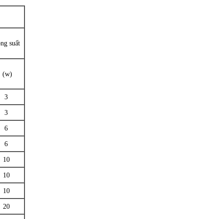
ng suất
(w)
3
3
6
6
10
10
10
20