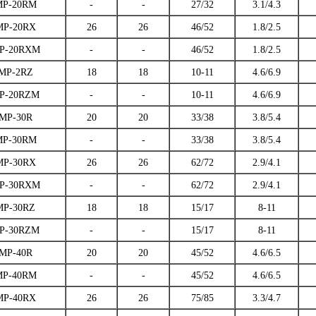
MP-20RM
-
-
27/32
3.1/4.3
MP-20RX
26
26
46/52
1.8/2.5
P-20RXM
-
-
46/52
1.8/2.5
MP-2RZ
18
18
10-11
4.6/6.9
P-20RZM
-
-
10-11
4.6/6.9
MP-30R
20
20
33/38
3.8/5.4
MP-30RM
-
-
33/38
3.8/5.4
MP-30RX
26
26
62/72
2.9/4.1
P-30RXM
-
-
62/72
2.9/4.1
MP-30RZ
18
18
15/17
8-11
P-30RZM
-
-
15/17
8-11
MP-40R
20
20
45/52
4.6/6.5
MP-40RM
-
-
45/52
4.6/6.5
MP-40RX
26
26
75/85
3.3/4.7