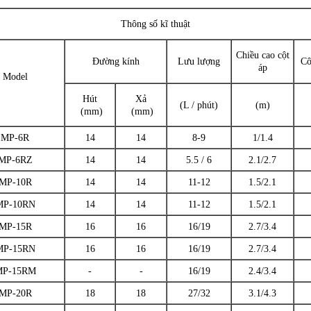
Thông số kĩ thuật
Chiều cao cột
Đường kính
Lưu lượng
Cô
áp
Model
Hút
Xả
(L / phút)
(m)
(mm)
(mm)
MP-6R
14
14
8-9
1/1.4
MP-6RZ
14
14
5.5 / 6
2.1/2.7
MP-10R
14
14
11-12
1.5/2.1
MP-10RN
14
14
11-12
1.5/2.1
MP-15R
16
16
16/19
2.7/3.4
MP-15RN
16
16
16/19
2.7/3.4
MP-15RM
-
-
16/19
2.4/3.4
MP-20R
18
18
27/32
3.1/4.3