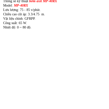
Thông số kỹ thuật
bơm axit MP-
40RX
Model:
MP-
40RX
Lưu lượng: 75 - 85 v/phút.
Chiều cao cột áp:
3.3/4.7
5
m.
Vật liệu chính: GFRPP.
Công suất: 65 W.
Nhiệt độ: 0 ~ 80 độ.