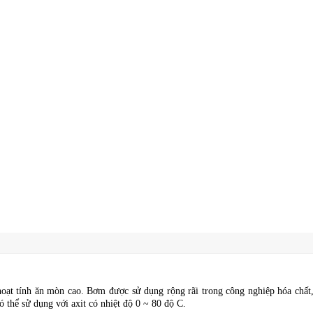
 hoạt tính ăn mòn cao. Bơm được sử dụng rộng rãi trong công nghiệp hóa chấ
ó thể sử dụng với axit có nhiệt độ 0 ~ 80 độ C.