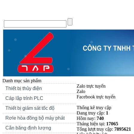
Trang chủ
Giới thiệu
Tin Tức
Liên hệ
Forum
Si
Danh mục sản phẩm
Zalo trực tuyến
Thiết bị thủy điện
Zalo
Facebook trực tuyến
Cáp lập trình PLC
Thống kê truy cập
Thiết bị giám sát tốc độ
Đang truy cập:
1
Rơle hòa đồng bộ máy phát
Hôm nay:
740
Tháng hiện tại:
17065
Cân băng định lượng
Tổng lượt truy cập:
7895621