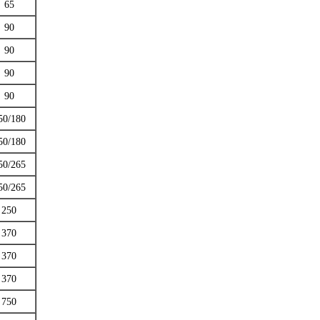
65
90
90
90
90
50/180
50/180
50/265
50/265
250
370
370
370
750