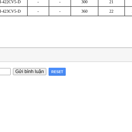
-422CV5-D
-
-
300
21
-423CV5-D
-
-
360
22