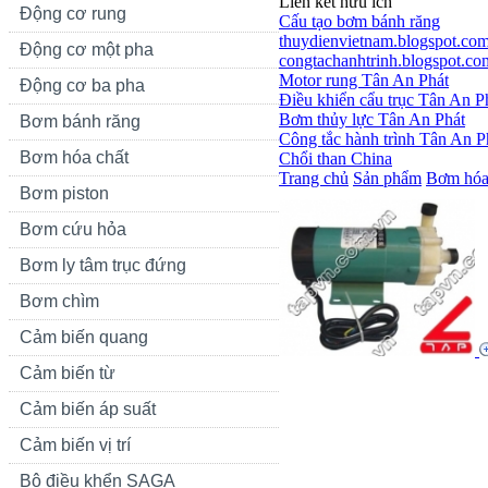
Liên kết hữu ích
Động cơ rung
Cấu tạo bơm bánh răng
thuydienvietnam.blogspot.co
Động cơ một pha
congtachanhtrinh.blogspot.co
Motor rung Tân An Phát
Động cơ ba pha
Điều khiển cẩu trục Tân An P
Bơm thủy lực Tân An Phát
Bơm bánh răng
Công tắc hành trình Tân An P
Bơm hóa chất
Chổi than China
Trang chủ
Sản phẩm
Bơm hóa
Bơm piston
Bơm cứu hỏa
Bơm ly tâm trục đứng
Bơm chìm
Cảm biến quang
Cảm biến từ
Cảm biến áp suất
Cảm biến vị trí
Bộ điều khển SAGA