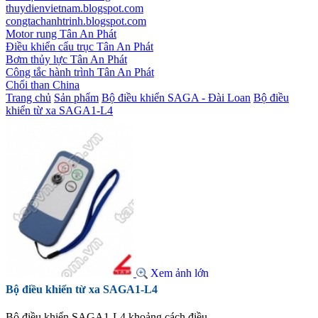
thuydienvietnam.blogspot.com
congtachanhtrinh.blogspot.com
Motor rung Tân An Phát
Điều khiển cẩu trục Tân An Phát
Bơm thủy lực Tân An Phát
Công tắc hành trình Tân An Phát
Chổi than China
Trang chủ
Sản phẩm
Bộ điều khiển SAGA - Đài Loan
Bộ điều
khiển từ xa SAGA1-L4
Xem ảnh lớn
Bộ điều khiển từ xa SAGA1-L4
Bộ điều khiển SAGA1-L4 khoảng cách điều