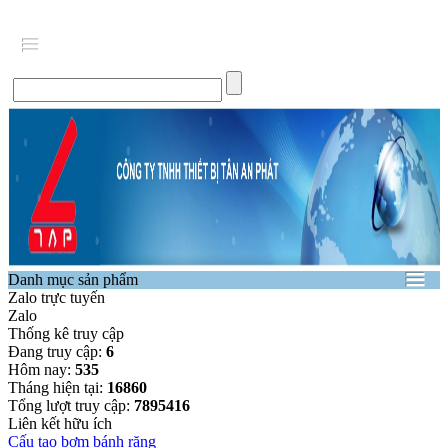
Danh mục sản phẩm
Zalo trực tuyến
Zalo
Thống kê truy cập
Đang truy cập:
6
Hôm nay:
535
Tháng hiện tại:
16860
Tổng lượt truy cập:
7895416
Liên kết hữu ích
Cấu tạo bơm bánh răng