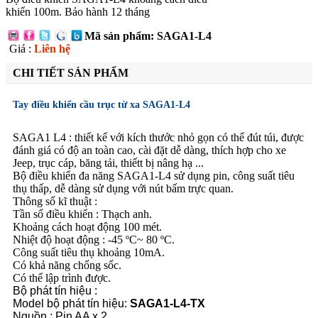
khiển 100m. Bảo hành 12 tháng
Mã sản phẩm: SAGA1-L4
Giá :
Liên hệ
CHI TIẾT SẢN PHẨM
Tay điều khiển cầu trục từ xa SAGA1-L4
SAGA1 L4 : thiết kế với kích thước nhỏ gọn có thể đút túi, được
đánh giá có độ an toàn cao, cài đặt dễ dàng, thích hợp cho xe
Jeep, trục cáp, băng tải, thiếtt bị nâng hạ ...
Bộ điều khiển đa năng SAGA1-L4 sử dụng pin, công suất tiêu
thụ thấp, dễ dàng sử dụng với nút bấm trực quan.
Thông số kĩ thuật :
Tần số điều khiển : Thạch anh.
Khoảng cách hoạt động 100 mét.
Nhiệt độ hoạt động : -45 ºC~ 80 ºC.
Công suất tiêu thụ khoảng 10mA.
Có khả năng chống sốc.
Có thể lập trình được.
Bộ phát tín hiệu :
Model bộ phát tín hiệu:
SAGA1-L4-TX
Nguồn : Pin AA x 2.