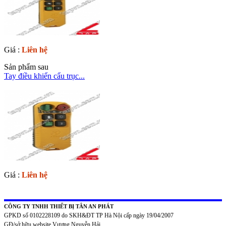
Giá :
Liên hệ
Sản phẩm sau
Tay điều khiển cẩu trục...
Giá :
Liên hệ
CÔNG TY TNHH THIẾT BỊ TÂN AN PHÁT
GPKD số 0102228109 do SKH&ĐT TP Hà Nội cấp ngày 19/04/2007
GĐ/sở hữu website Vương Nguyễn Hải