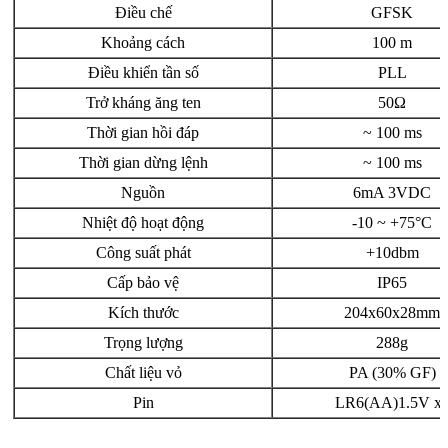
Điều chế
GFSK
Khoảng cách
100 m
Điều khiển tần số
PLL
Trở kháng ăng ten
50Ω
Thời gian hồi đáp
~ 100 ms
Thời gian dừng lệnh
~ 100 ms
Nguồn
6mA 3VDC
Nhiệt độ hoạt động
-10 ~ +75°C
Công suất phát
+10dbm
Cấp bảo vệ
IP65
Kích thước
204x60x28mm
Trọng lượng
288g
Chất liệu vỏ
PA (30% GF)
Pin
LR6(AA)1.5V x