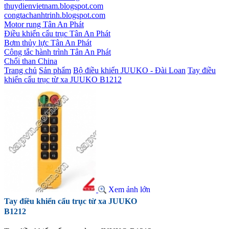
thuydienvietnam.blogspot.com
congtachanhtrinh.blogspot.com
Motor rung Tân An Phát
Điều khiển cẩu trục Tân An Phát
Bơm thủy lực Tân An Phát
Công tắc hành trình Tân An Phát
Chổi than China
Trang chủ
Sản phẩm
Bộ điều khiển JUUKO - Đài Loan
Tay điều
khiển cẩu trục từ xa JUUKO B1212
Xem ảnh lớn
Tay điều khiển cẩu trục từ xa JUUKO
B1212