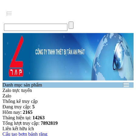
Danh mục sản phẩm
Zalo trực tuyến
Zalo
Thống kê truy cập
Đang truy cập:
5
Hôm nay:
2165
Tháng hiện tại:
14263
Tổng lượt truy cập:
7892819
Liên kết hữu ích
Cấu tạo bơm bánh răng