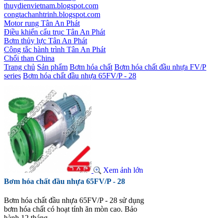
thuydienvietnam.blogspot.com
congtachanhtrinh.blogspot.com
Motor rung Tân An Phát
Điều khiển cẩu trục Tân An Phát
Bơm thủy lực Tân An Phát
Công tắc hành trình Tân An Phát
Chổi than China
Trang chủ
Sản phẩm
Bơm hóa chất
Bơm hóa chất đầu nhựa FV/P
series
Bơm hóa chất đầu nhựa 65FV/P - 28
Xem ảnh lớn
Bơm hóa chất đầu nhựa 65FV/P - 28
Bơm hóa chất đầu nhựa 65FV/P - 28 sử dụng
bơm hóa chất có hoạt tính ăn mòn cao. Bảo
hành 12 tháng.