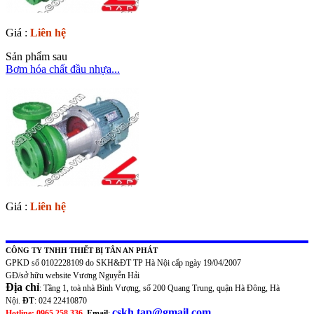
Giá :
Liên hệ
Sản phẩm sau
Bơm hóa chất đầu nhựa...
Giá :
Liên hệ
CÔNG TY TNHH THIẾT BỊ TÂN AN PHÁT
GPKD số 0102228109 do SKH&ĐT TP Hà Nội cấp ngày 19/04/2007
GĐ/sở hữu website Vương Nguyễn Hải
Địa chỉ
: Tầng 1, toà nhà Bình Vượng, số 200 Quang Trung, quận Hà Đông, Hà
Nội.
ĐT
: 024 22410870
cskh.tap@gmail.com
Hotline: 0965 258 336
Email
: