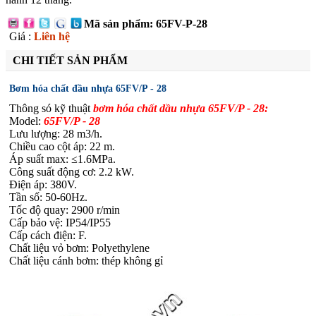
Mã sản phẩm: 65FV-P-28
Giá :
Liên hệ
CHI TIẾT SẢN PHẨM
Bơm hóa chất đầu nhựa 65FV/P - 28
Thông só kỹ thuật
bơm hóa chất dầu nhựa 65FV/P - 28:
Model:
65FV/P - 28
Lưu lượng: 28 m3/h.
Chiều cao cột áp: 22 m.
Áp suất max: ≤1.6MPa.
Công suất động cơ: 2.2 kW.
Điện áp: 380V.
Tần số: 50-60Hz.
Tốc độ quay: 2900 r/min
Cấp bảo vệ: IP54/IP55
Cấp cách điện: F.
Chất liệu vỏ bơm:
Polyethylene
Chất liệu cánh bơm:
thép không gỉ