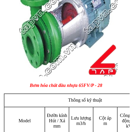
Bơm hóa chất đầu nhựa 65FV/P - 28
Thông số kỹ thuật
Đườn kính
Công 
Lưu lượng
Cột áp
Model
Hút / Xả
động
m3/h
m
mm
k