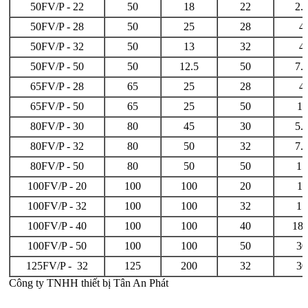
50FV/P - 22
50
18
22
2.
50FV/P - 28
50
25
28
4
50FV/P - 32
50
13
32
4
50FV/P - 50
50
12.5
50
7.
65FV/P - 28
65
25
28
4
65FV/P - 50
65
25
50
11
80FV/P - 30
80
45
30
5.
80FV/P - 32
80
50
32
7.
80FV/P - 50
80
50
50
15
100FV/P - 20
100
100
20
11
100FV/P - 32
100
100
32
15
100FV/P - 40
100
100
40
18.
100FV/P - 50
100
100
50
30
125FV/P - 32
125
200
32
30
Công ty TNHH thiết bị Tân An Phát