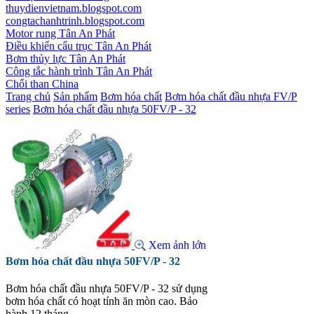
thuydienvietnam.blogspot.com
congtachanhtrinh.blogspot.com
Motor rung Tân An Phát
Điều khiển cẩu trục Tân An Phát
Bơm thủy lực Tân An Phát
Công tắc hành trình Tân An Phát
Chổi than China
Trang chủ
Sản phẩm
Bơm hóa chất
Bơm hóa chất đầu nhựa FV/P
series
Bơm hóa chất đầu nhựa 50FV/P - 32
Xem ảnh lớn
Bơm hóa chất đầu nhựa 50FV/P - 32
Bơm hóa chất đầu nhựa 50FV/P - 32 sử dụng
bơm hóa chất có hoạt tính ăn mòn cao. Bảo
hành 12 tháng.