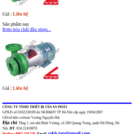
Giá :
Liên hệ
Sản phẩm sau
Bơm hóa chất đầu nhựa...
Giá :
Liên hệ
CÔNG TY TNHH THIẾT BỊ TÂN AN PHÁT
GPKD số 0102228109 do SKH&ĐT TP Hà Nội cấp ngày 19/04/2007
GĐ/sở hữu website Vương Nguyễn Hải
Địa chỉ
: Tầng 1, toà nhà Bình Vượng, số 200 Quang Trung, quận Hà Đông, Hà
Nội.
ĐT
: 024 22410870
cskh.tap@gmail.com
Hotline: 0965 258 336
Email
: