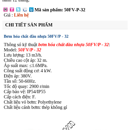
Mã sản phẩm: 50FV-P-32
Giá :
Liên hệ
CHI TIẾT SẢN PHẨM
Bơm hóa chất đầu nhựa 50FV/P - 32
Thông só kỹ thuật
bơm hóa chất dầu nhựa 50FV/P - 32
:
Model:
50FV/P - 32
Lưu lượng: 13 m3/h.
Chiều cao cột áp: 32 m.
Áp suất max: ≤1.6MPa.
Công suất động cơ: 4 kW.
Điện áp: 380V.
Tần số: 50-60Hz.
Tốc độ quay: 2900 r/min
Cấp bảo vệ: IP54/IP55
Cấp cách điện: F.
Chất liệu vỏ bơm:
Polyethylene
Chất liệu cánh bơm:
thép không gỉ