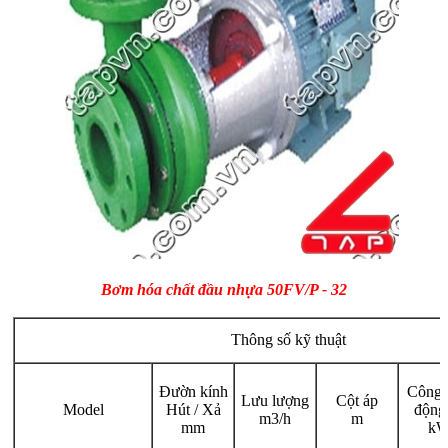
Bơm hóa chất đầu nhựa 50FV/P - 32
Thông số kỹ thuật
Đườn kính
Công 
Lưu lượng
Cột áp
Model
Hút / Xả
động
m3/h
m
mm
k