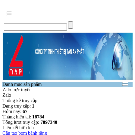
Danh mục sản phẩm
Zalo trực tuyến
Zalo
Thống kê truy cập
Đang truy cập:
1
Hôm nay:
67
Tháng hiện tại:
18784
Tổng lượt truy cập:
7897340
Liên kết hữu ích
Cấu tạo bơm bánh răng