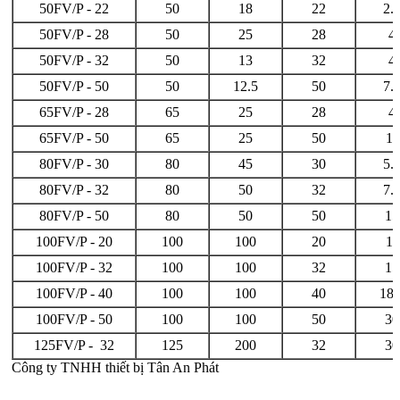
50FV/P - 22
50
18
22
2.
50FV/P - 28
50
25
28
4
50FV/P - 32
50
13
32
4
50FV/P - 50
50
12.5
50
7.
65FV/P - 28
65
25
28
4
65FV/P - 50
65
25
50
11
80FV/P - 30
80
45
30
5.
80FV/P - 32
80
50
32
7.
80FV/P - 50
80
50
50
15
100FV/P - 20
100
100
20
11
100FV/P - 32
100
100
32
15
100FV/P - 40
100
100
40
18.
100FV/P - 50
100
100
50
30
125FV/P - 32
125
200
32
30
Công ty TNHH thiết bị Tân An Phát