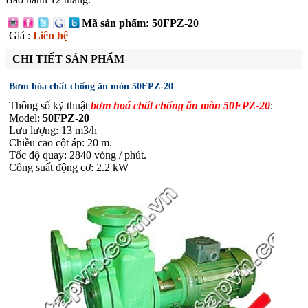
Mã sản phẩm: 50FPZ-20
Giá :
Liên hệ
CHI TIẾT SẢN PHẨM
Bơm hóa chất chống ăn mòn 50FPZ-20
Thông số kỹ thuật
bơm hoá chất chống ăn mòn 50FPZ-20
:
Model:
50FPZ-20
Lưu lượng: 13 m3/h
Chiều cao cột áp: 20 m.
Tốc độ quay: 2840 vòng / phút.
Công suất động cơ: 2.2 kW