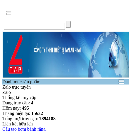
Danh mục sản phẩm
Zalo trực tuyến
Zalo
Thống kê truy cập
Đang truy cập:
4
Hôm nay:
495
Tháng hiện tại:
15632
Tổng lượt truy cập:
7894188
Liên kết hữu ích
Cấu tạo bơm bánh răng