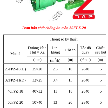
Bơm hóa chất chống ăn mòn 50FPZ-20
Thông số kỹ thuật
Đường kính
Lưu
Tốc độ
Chiều
Cột áp
Hút × Xả
lượng
quay
sâu hút
Model
3
(mm)
(m)
(r/min)
(m)
(m
/h)
25FPZ-10(D)
25×20
2.5
10
2840
5
32FPZ-11(D)
32×25
3.4
11
2840
5
40FPZ-18
40×32
11
18
2840
5
50FPZ-20
50×40
13
20
2840
5