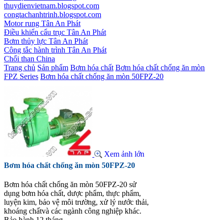
thuydienvietnam.blogspot.com
congtachanhtrinh.blogspot.com
Motor rung Tân An Phát
Điều khiển cẩu trục Tân An Phát
Bơm thủy lực Tân An Phát
Công tắc hành trình Tân An Phát
Chổi than China
Trang chủ
Sản phẩm
Bơm hóa chất
Bơm hóa chất chống ăn mòn
FPZ Series
Bơm hóa chất chống ăn mòn 50FPZ-20
Xem ảnh lớn
Bơm hóa chất chống ăn mòn 50FPZ-20
Bơm hóa chất chống ăn mòn 50FPZ-20 sử
dụng bơm hóa chất, dược phẩm, thực phẩm,
luyện kim, bảo vệ môi trường, xử lý nước thải,
khoáng chấtvà các ngành công nghiệp khác.
Bảo hành 12 tháng.