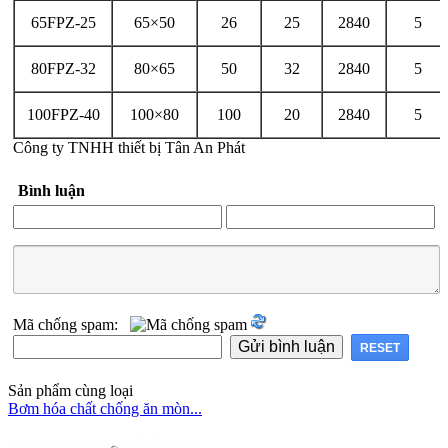
65FPZ-25
65×50
26
25
2840
5
80FPZ-32
80×65
50
32
2840
5
100FPZ-40
100×80
100
20
2840
5
Công ty TNHH thiết bị Tân An Phát
Bình luận
Mã chống spam:
Sản phẩm cùng loại
Bơm hóa chất chống ăn mòn...