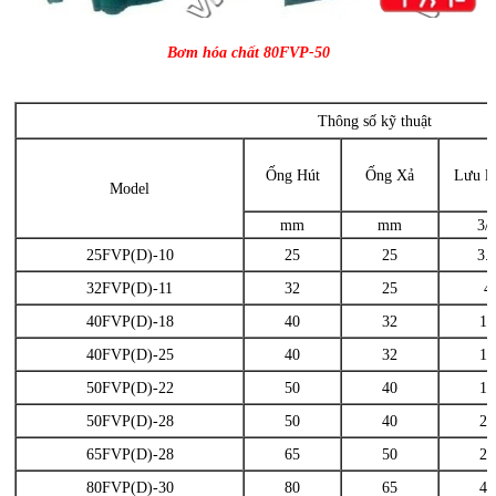
Bơm hóa chất
80FVP-
50
Thông số kỹ thuật
Ống Hút
Ống Xả
Lưu l
Model
mm
mm
3/
25FVP(D)-10
25
25
3.
32FVP(D)-11
32
25
4
40FVP(D)-18
40
32
12
40FVP(D)-25
40
32
18
50FVP(D)-22
50
40
18
50FVP(D)-28
50
40
25
65FVP(D)-28
65
50
25
80FVP(D)-30
80
65
45