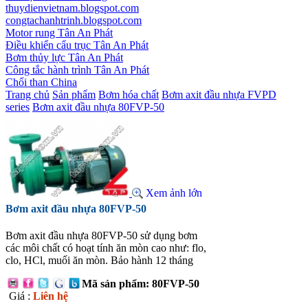
thuydienvietnam.blogspot.com
congtachanhtrinh.blogspot.com
Motor rung Tân An Phát
Điều khiển cẩu trục Tân An Phát
Bơm thủy lực Tân An Phát
Công tắc hành trình Tân An Phát
Chổi than China
Trang chủ
Sản phẩm
Bơm hóa chất
Bơm axit đầu nhựa FVPD
series
Bơm axit đầu nhựa 80FVP-50
Xem ảnh lớn
Bơm axit đầu nhựa 80FVP-50
Bơm axit đầu nhựa 80FVP-50 sử dụng bơm
các môi chất có hoạt tính ăn mòn cao như: flo,
clo, HCl, muối ăn mòn. Bảo hành 12 tháng
Mã sản phẩm: 80FVP-50
Giá :
Liên hệ