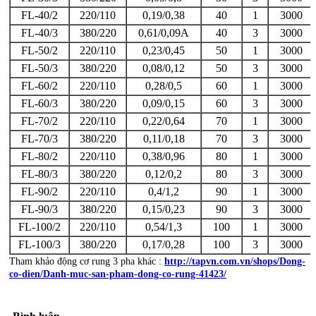
FL-40/2
220/110
0,19/0,38
40
1
3000
FL-40/3
380/220
0,61/0,09A
40
3
3000
FL-50/2
220/110
0,23/0,45
50
1
3000
FL-50/3
380/220
0,08/0,12
50
3
3000
FL-60/2
220/110
0,28/0,5
60
1
3000
FL-60/3
380/220
0,09/0,15
60
3
3000
FL-70/2
220/110
0,22/0,64
70
1
3000
FL-70/3
380/220
0,11/0,18
70
3
3000
FL-80/2
220/110
0,38/0,96
80
1
3000
FL-80/3
380/220
0,12/0,2
80
3
3000
FL-90/2
220/110
0,4/1,2
90
1
3000
FL-90/3
380/220
0,15/0,23
90
3
3000
FL-100/2
220/110
0,54/1,3
100
1
3000
FL-100/3
380/220
0,17/0,28
100
3
3000
Tham khảo động cơ rung 3 pha khác :
http://tapvn.com.vn/shops/Dong-
co-dien/Danh-muc-san-pham-dong-co-rung-41423/