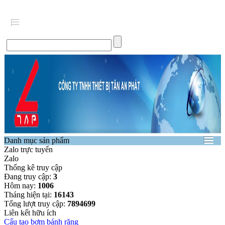
Danh mục sản phẩm
Zalo trực tuyến
Zalo
Thống kê truy cập
Đang truy cập:
3
Hôm nay:
1006
Tháng hiện tại:
16143
Tổng lượt truy cập:
7894699
Liên kết hữu ích
Cấu tạo bơm bánh răng