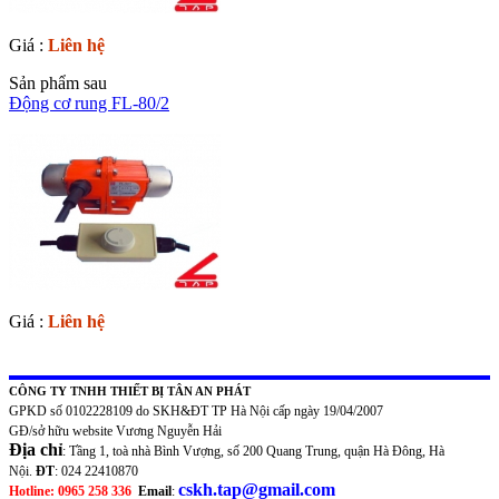
Giá :
Liên hệ
Sản phẩm sau
Động cơ rung FL-80/2
Giá :
Liên hệ
CÔNG TY TNHH THIẾT BỊ TÂN AN PHÁT
GPKD số 0102228109 do SKH&ĐT TP Hà Nội cấp ngày 19/04/2007
GĐ/sở hữu website Vương Nguyễn Hải
Địa chỉ
: Tầng 1, toà nhà Bình Vượng, số 200 Quang Trung, quận Hà Đông, Hà
Nội.
ĐT
: 024 22410870
cskh.tap@gmail.com
Hotline: 0965 258 336
Email
: