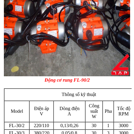
Động cơ rung FL-90/2
Thông số kỹ thuật
Công
Điện áp
Dòng điện
Tốc độ
Model
suất
Pha
V
A
RPM
W
FL-30/2
220/110
0,13/0,26
30
1
3000
FL-30/3
380/220
0,05/0,8
30
3
3000