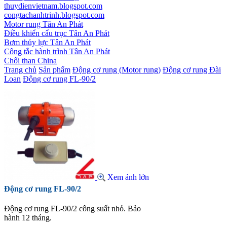
thuydienvietnam.blogspot.com
congtachanhtrinh.blogspot.com
Motor rung Tân An Phát
Điều khiển cẩu trục Tân An Phát
Bơm thủy lực Tân An Phát
Công tắc hành trình Tân An Phát
Chổi than China
Trang chủ
Sản phẩm
Động cơ rung (Motor rung)
Động cơ rung Đài
Loan
Động cơ rung FL-90/2
Xem ảnh lớn
Động cơ rung FL-90/2
Động cơ rung FL-90/2 công suất nhỏ. Bảo
hành 12 tháng.